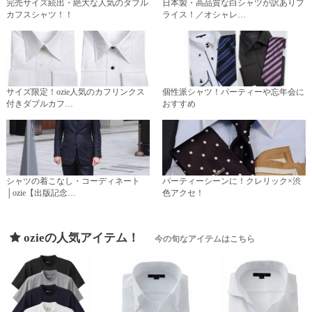
完売サイズ続出・絶大な人気のダブル
日本製・高品質な白シャツが訳ありプ
カフスシャツ！！
ライス！／オシャレ…
サイズ限定！ozie人気のカフリンクス
個性派シャツ！パーティーや忘年会に
付きダブルカフ…
おすすめ
シャツの着こなし・コーディネート
パーティーシーンに！クレリック×渋
│ozie【出版記念…
色アクセ！
ozieの人気アイテム！
今の旬なアイテムはこちら