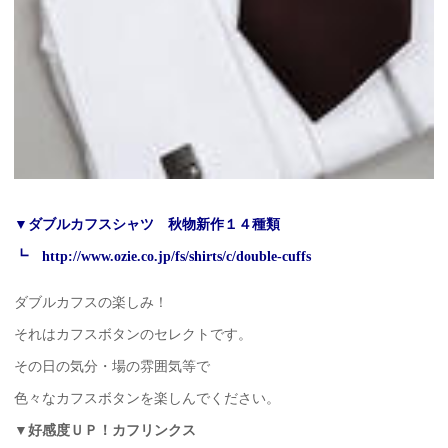
▼ダブルカフスシャツ 秋物新作１４種類
┗
http://www.ozie.co.jp/fs/shirts/c/double-cuffs
ダブルカフスの楽しみ！
それはカフスボタンのセレクトです。
その日の気分・場の雰囲気等で
色々なカフスボタンを楽しんでください。
▼好感度ＵＰ！カフリンクス