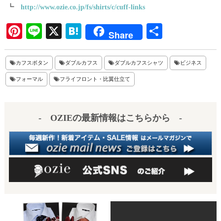
┗
http://www.ozie.co.jp/fs/shirts/c/cuff-links
Pi
Li
X
H
共
Share
nt
ne
at
有
er
en
カフスボタン
ダブルカフス
ダブルカフスシャツ
ビジネス
es
a
フォーマル
フライフロント・比翼仕立て
t
- OZIEの最新情報はこちらから -