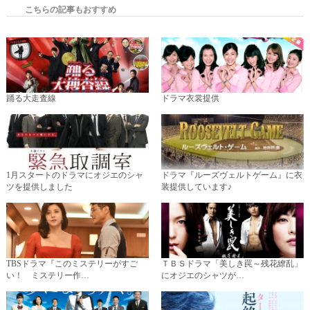
こちらの記事もおすすめ
踊る大走査線
ドラマ衣裳提供
1月スタートのドラマにオジエのシャ
ドラマ『ルーズヴェルトゲーム』に衣
ツを提供しました
装提供しています♪
TBSドラマ『このミステリーがすご
ＴＢＳドラマ「美しき罠～残花繚乱」
い！ ミステリー作…
にオジエのシャツが…