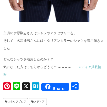
主演の伊原剛志さんはシャツやアクセサリーを。
そして、名高達男さんにはイタリアンカラーのシャツを着用頂きま
した
どんなシャツを着用したのか？？
気になった方はこちらからどうぞ^^ →→→→
メディア掲載情
報
Pi
Li
X
H
共
Share
nt
ne
at
有
er
en
スタッフブログ
メディア