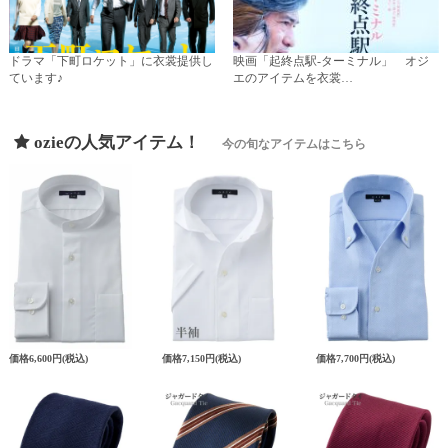
ドラマ「下町ロケット」に衣裳提供し
映画「起終点駅-ターミナル」 オジ
ています♪
エのアイテムを衣裳…
ozieの人気アイテム！
今の旬なアイテムはこちら
価格
6,600円
(税込)
価格
7,150円
(税込)
価格
7,700円
(税込)