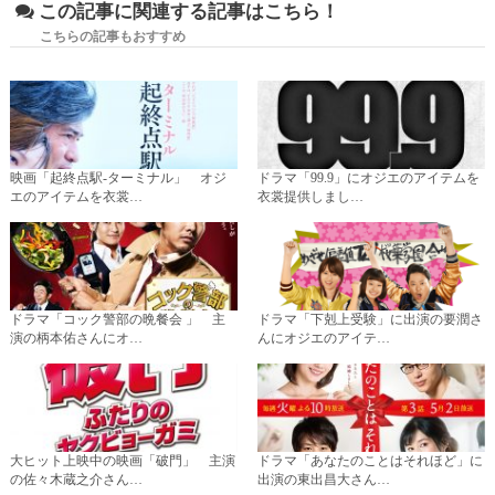
この記事に関連する記事はこちら！
こちらの記事もおすすめ
映画「起終点駅-ターミナル」 オジ
ドラマ「99.9」にオジエのアイテムを
エのアイテムを衣裳…
衣裳提供しまし…
ドラマ「コック警部の晩餐会 」 主
ドラマ「下剋上受験」に出演の要潤さ
演の柄本佑さんにオ…
んにオジエのアイテ…
大ヒット上映中の映画「破門」 主演
ドラマ「あなたのことはそれほど」に
の佐々木蔵之介さん…
出演の東出昌大さん…