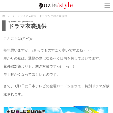
ホーム
メディア
→
映画・ドラマなどの衣装提供
2013.02.20 /
2018.03.23
ドラマ衣裳提供
こんにちは(*ﾟｰﾟ)v
毎年思いますが、2月ってものすごく寒いですよね・・・
寒がりの私は、通勤の際はなるべく日向を探して歩いてます。
紫外線対策よりも、寒さ対策ですっ( ￣っ￣)
早く暖かくなってほしいものです。
さて、3月1日に日本テレビの金曜ロードショウで、特別ドラマが放
送されます。