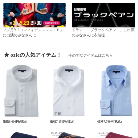
フジ月9『コンフィデンスマンＪＰ』
ドラマ「 ブラックペアン 」に出演
に出演のみなさんに…
のみなさんに衣装提…
ozieの人気アイテム！
今の旬なアイテムはこちら
価格
6,600円
(税込)
価格
7,150円
(税込)
価格
7,700円
(税込)