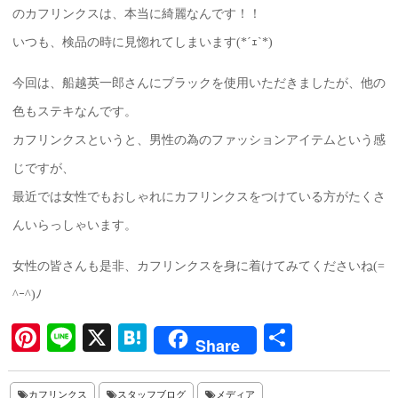
のカフリンクスは、本当に綺麗なんです！！
いつも、検品の時に見惚れてしまいます(*´ｪ`*)
今回は、船越英一郎さんにブラックを使用いただきましたが、他の
色もステキなんです。
カフリンクスというと、男性の為のファッションアイテムという感
じですが、
最近では女性でもおしゃれにカフリンクスをつけている方がたくさ
んいらっしゃいます。
女性の皆さんも是非、カフリンクスを身に着けてみてくださいね(=
^ｰ^)ﾉ
Pi
Li
X
H
共
Share
nt
ne
at
有
er
en
カフリンクス
スタッフブログ
メディア