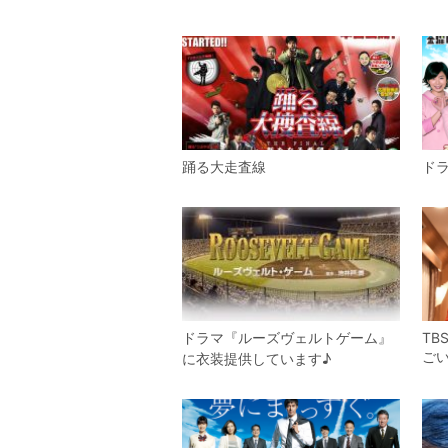
踊る大走査線
ド
ドラマ『ルーズヴェルトゲーム』
T
ご
に衣装提供しています♪