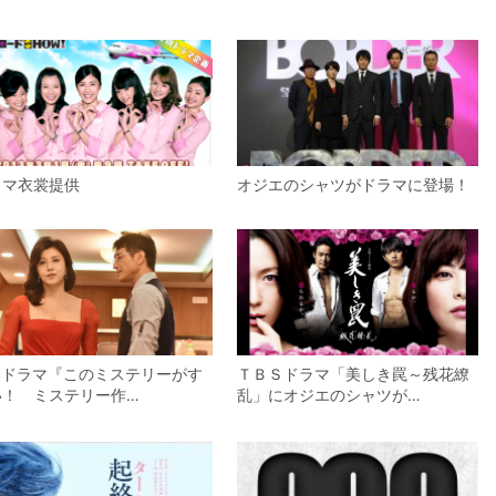
ラマ衣裳提供
オジエのシャツがドラマに登場！
BSドラマ『このミステリーがす
ＴＢＳドラマ「美しき罠～残花繚
い！ ミステリー作…
乱」にオジエのシャツが…