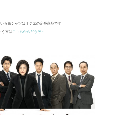
ている黒シャツはオジエの定番商品です
いう方は
こちらからどうぞ～
【メンズ・ドレスシャツ・ワイシャツ】
ナチュラルフィット・プレミアムコット
ン120番手双糸・イージーケア・ブロー
ド・ワイドカラー・ホリゾンタルカラ
価格
7,700円
(税込)
ー・レギュラーカラー・スナップダウ
ン・ボタンダウン・ポケッ