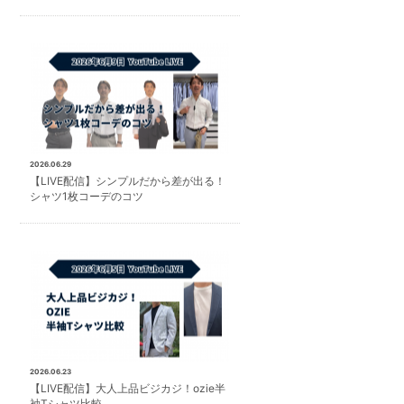
2026.06.29
【LIVE配信】シンプルだから差が出る！
シャツ1枚コーデのコツ
2026.06.23
【LIVE配信】大人上品ビジカジ！ozie半
袖Tシャツ比較