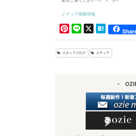
メディア掲載情報
Pi
Li
X
H
Shar
nt
n
at
er
e
e
スタッフブログ
メディア
e
n
st
a
- OZ