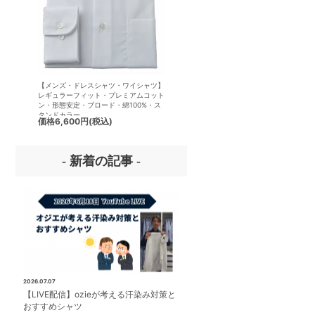
【メンズ・ドレスシャツ・ワイシャツ】
【メンズ・ドレスシャツ・ワイシ
レギュラーフィット・プレミアムコット
半袖】ナチュラルフィット・クー
ン・形態安定・ブロード・綿100%・ス
クス・ドライ・形態安定・オック
タンドカラー
ード・イタリアンカラー・ワイド
価格
6,600円
(税込)
価格
7,150円
(税込)
ー・第一ボタンあり
- 新着の記事 -
2026.07.07
【LIVE配信】ozieが考える汗染み対策と
おすすめシャツ