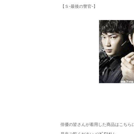
【Ｓ-最後の警官-】
俳優の皆さんが着用した商品はこちら
是非ご覧くださいヾ(*ﾟ∇^*)ﾉ~