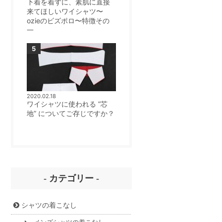
下着を着ずに、素肌に直接
来てほしいワイシャツ〜
ozieのビズポロ〜特徴その
一
2020.02.18
ワイシャツに使われる ”芯
地” についてご存じですか？
- カテゴリー -
シャツの着こなし