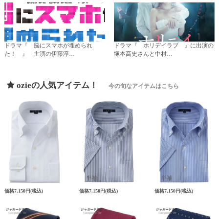
ドラマ『 脳にスマホが埋められ
ドラマ『 ホリデイラブ 』に出演の
た！ 』 主演の伊藤淳…
塚本高史さんと中村…
ozieの人気アイテム！
今の旬なアイテムはこちら
価格
7,150円
(税込)
価格
7,150円
(税込)
価格
7,150円
(税込)