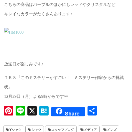
こちらの商品はパープルのほかにもレッドやクリスタルなど
キレイなカラーがたくさんあります♪
放送日が楽しみです♪
ＴＢＳ『このミステリーがすごい！ ミステリー作家からの挑戦
状』
12月29日（月）よる9時からです^^
Pi
Li
X
H
共
Share
nt
ne
at
有
er
en
Yシャツ
シャツ
スタッフブログ
メディア
メンズ