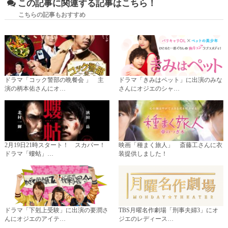
この記事に関連する記事はこちら！
こちらの記事もおすすめ
ドラマ「コック警部の晩餐会 」 主
ドラマ「きみはペット」に出演のみな
演の柄本佑さんにオ…
さんにオジエのシャ…
2月19日21時スタート！ スカパー！
映画「種まく旅人」 斎藤工さんに衣
ドラマ「螻蛄」…
装提供しました！
ドラマ「下剋上受験」に出演の要潤さ
TBS月曜名作劇場「刑事夫婦3」にオ
んにオジエのアイテ…
ジエのレディース…