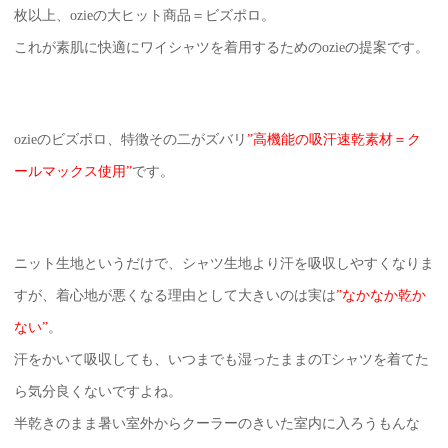
枚以上、ozieの大ヒット商品＝ビズポロ。
これが素肌に快適にワイシャツを着用するためのozieの提案です。
ozieのビズポロ、特徴その二がズバリ
”高機能の吸汗速乾素材＝ク
ールマックス使用”
です。
ニット生地というだけで、シャツ生地より汗を吸収しやすくなりま
すが、着心地が悪くなる理由として大きいのは実は
”なかなか乾か
ない”
。
汗をかいて吸収しても、いつまでも湿ったままのTシャツを着てた
ら気分良くないですよね。
半乾きのまま暑い室外からクーラーのきいた室内に入ろうもんな