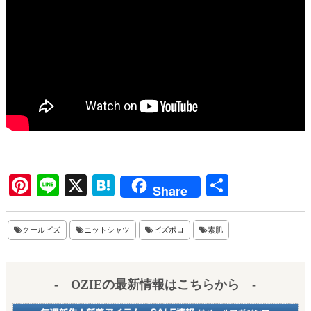
Pi
Li
X
H
共
Share
nt
ne
at
有
er
en
クールビズ
ニットシャツ
ビズポロ
素肌
es
a
t
- OZIEの最新情報はこちらから -