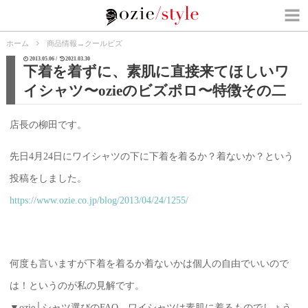
ホーム
商品情報
→
クールビズ
2013.05.06 /
2021.03.30
下着を着ずに、素肌に直接来てほしいワ
イシャツ〜ozieのビズポロ〜特徴その二
店長の柳田です。
先日4月24日にワイシャツの下に下着を着るか？着ないか？という
投稿をしました。
https://www.ozie.co.jp/blog/2013/04/24/1255/
何度も言いますが下着を着るか着ないかは個人の自由でいいので
は！というのが私の見解です。
▼ozie│シャツ選びのFAQ ワイシャツは素肌に着るものでしょう