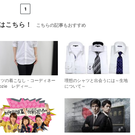
«
<
1
>
»
はこちら！
こちらの記事もおすすめ
【メンズ・ドレスシャツ・ワイシャツ】
ナチュラルフィット・プレミアムコット
ン100番手双糸・イタリアンカラー・ボ
タンダウン・第一ボタンあり・ポケット
価格
7,700円
(税込)
無し
ャツの着こなし・コーディネー
理想のシャツと出会うには～生地
ozie レディー…
について～