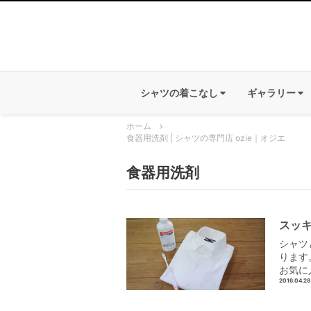
シャツの着こなし
ギャラリー
ホーム
食器用洗剤 | シャツの専門店 ozie｜オジエ
食器用洗剤
スッ
シャツ
ります
お気に
2016.04.28