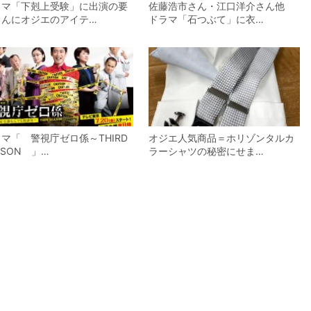
ラマ「下剋上受験」に出演の要
佐藤浩市さん・江口洋介さん他
さんにオジエのアイテ…
ドラマ「石つぶて」に衣…
マ「 警視庁ゼロ係～THIRD
オジエ人気商品＝ホリゾンタルカ
ASON 」…
ラーシャツの秘密にせま…