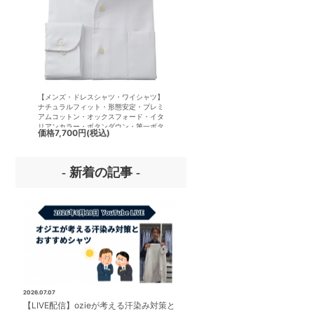
【メンズ・ドレスシャツ・ワイシャツ】
【メンズ・ドレスシャツ・ワイシ
ナチュラルフィット・形態安定・プレミ
半袖】ナチュラルフィット・クー
アムコットン・オックスフォード・イタ
クス・ドライ・形態安定・からみ
リアンカラー・ボタンダウン・第一ボタ
イタリアンカラー・ボタンダウン
価格
7,700円
(税込)
価格
7,700円
(税込)
ンあり
ボタンあり
- 新着の記事 -
2026.07.07
【LIVE配信】ozieが考える汗染み対策と