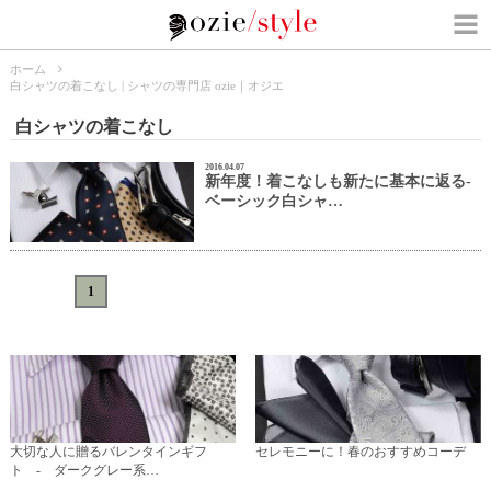
ホーム
白シャツの着こなし | シャツの専門店 ozie｜オジエ
白シャツの着こなし
2016.04.07
新年度！着こなしも新たに基本に返る-
ベーシック白シャ…
«
<
1
>
»
大切な人に贈るバレンタインギフ
セレモニーに！春のおすすめコーデ
ト - ダークグレー系…