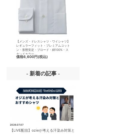
【メンズ・ドレスシャツ・ワイシャツ】
【メンズ・ドレスシャツ・ワイシ
レギュラーフィット・プレミアムコット
半袖】ナチュラルフィット・クー
ン・形態安定・ブロード・綿100%・ス
クス・ドライ・形態安定・オック
タンドカラー
ード・イタリアンカラー・ワイド
価格
6,600円
(税込)
価格
7,150円
(税込)
ー・第一ボタンあり
- 新着の記事 -
2026.07.07
【LIVE配信】ozieが考える汗染み対策と