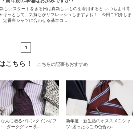
活・新年度の準備はお済みですか？
新しいスタートをきる日は真新しいものを着用すると いつもより背
ャキッとして、気持ちがリフレッシュしますよね！ 今回ご紹介しま
、定番白シャツに合わせる基本コ…
【メンズ・ドレスシャツ・ワイシャツ】
ナチュラルフィット・プレミアムコット
«
<
1
>
»
ン120番手双糸・イージーケア・ブロー
ド・ワイドカラー・ホリゾンタルカラ
価格
7,700円
(税込)
ー・レギュラーカラー・スナップダウ
はこちら！
こちらの記事もおすすめ
ン・ボタンダウン・ポケッ
切な人に贈るバレンタインギフ
新年度・新生活のオススメ白シャ
 - ダークグレー系…
ツ-迷ったらこの色合わ…