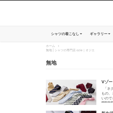
シャツの着こなし
ギャラリー
ホーム
無地 | シャツの専門店 ozie｜オジエ
無地
Vゾ
「ネク
もの、
いので
2020.02.0