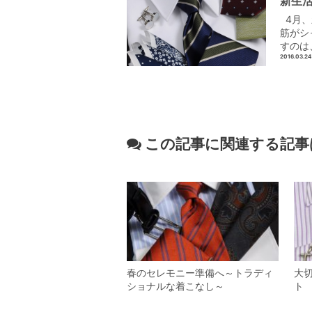
新生
4月、
筋がシ
すのは
2016.03.24
この記事に関連する記事
春のセレモニー準備へ～トラディ
大
ショナルな着こなし～
ト