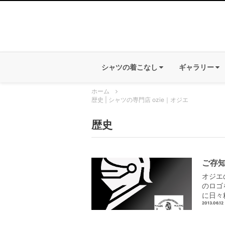
シャツの着こなし
ギャラリー
ホーム
歴史 | シャツの専門店 ozie｜オジエ
歴史
ご存
オジエ
のロゴ
に日々
2013.06.12