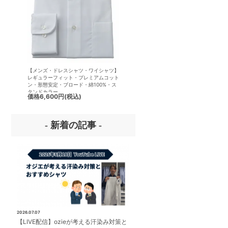
【メンズ・ドレスシャツ・ワイシャツ】
【メンズ・ドレスシャツ・ワイシ
レギュラーフィット・プレミアムコット
半袖】ナチュラルフィット・クー
ン・形態安定・ブロード・綿100%・ス
クス・ドライ・形態安定・オック
タンドカラー
ード・イタリアンカラー・ワイド
価格
6,600円
(税込)
価格
7,150円
(税込)
ー・第一ボタンあり
- 新着の記事 -
2026.07.07
【LIVE配信】ozieが考える汗染み対策と