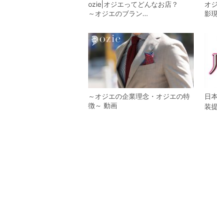
ozie|オジエってどんなお店？
オ
～オジエのブラン…
影
～オジエの企業理念・オジエの特
日
徴～ 動画
装