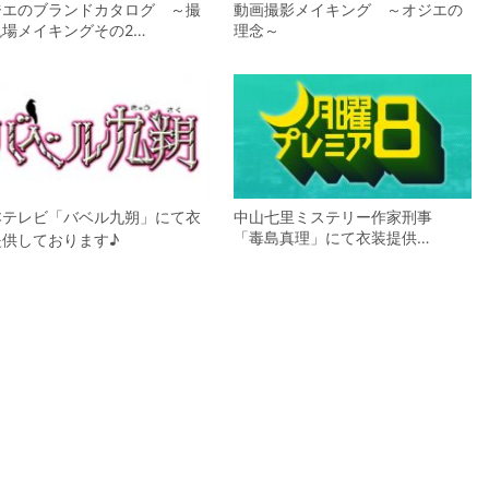
ジエのブランドカタログ ～撮
動画撮影メイキング ～オジエの
現場メイキングその2…
理念～
本テレビ「バベル九朔」にて衣
中山七里ミステリー作家刑事
「毒島真理」にて衣装提供…
提供しております♪