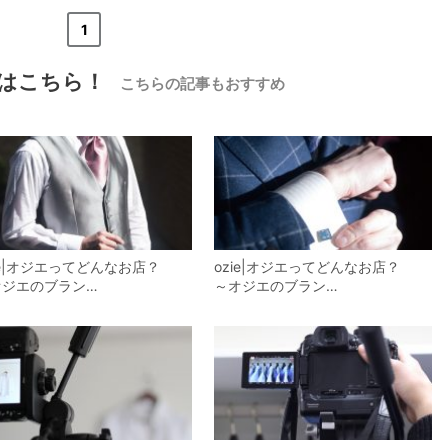
«
<
1
>
»
はこちら！
こちらの記事もおすすめ
【メンズ・ドレスシャツ・ワイシャツ】
ナチュラルフィット・プレミアムコット
ン120番手双糸・イージーケア・ブロー
ド・ワイドカラー・ホリゾンタルカラ
価格
7,700円
(税込)
ー・レギュラーカラー・スナップダウ
ン・ボタンダウン・ポケッ
zie|オジエってどんなお店？
ozie|オジエってどんなお店？
オジエのブラン…
～オジエのブラン…