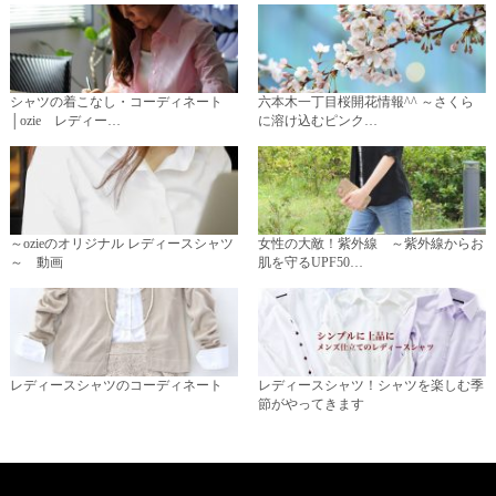
シャツの着こなし・コーディネート
六本木一丁目桜開花情報^^ ～さくら
│ozie レディー…
に溶け込むピンク…
～ozieのオリジナル レディースシャツ
女性の大敵！紫外線 ～紫外線からお
～ 動画
肌を守るUPF50…
レディースシャツのコーディネート
レディースシャツ！シャツを楽しむ季
節がやってきます