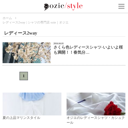
ホーム
レディース2way | シャツの専門店 ozie｜オジエ
レディース2way
2016.04.01
さくら色レディースシャツ-いよいよ桜
も満開！！春気分…
«
<
1
>
»
夏の上品マリンスタイル
オジエのレディースシャツ・カシュク
ール