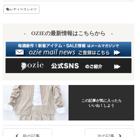
er
en
レディースシャツ
es
a
t
- OZIEの最新情報はこちらから -
この記事が気に入ったら
いいね！しよう
前の記事
次の記事