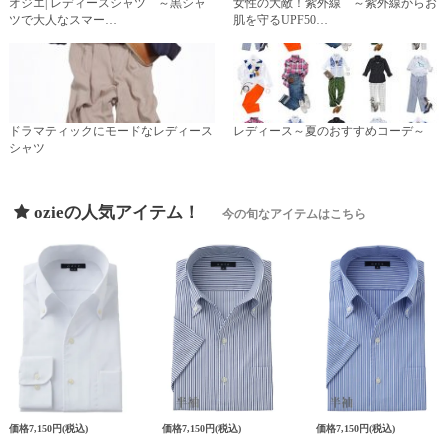
オジエ| レディースシャツ ～黒シャ
女性の大敵！紫外線 ～紫外線からお
ツで大人なスマー…
肌を守るUPF50…
ドラマティックにモードなレディース
レディース～夏のおすすめコーデ～
シャツ
ozieの人気アイテム！
今の旬なアイテムはこちら
価格
7,150円
(税込)
価格
7,150円
(税込)
価格
7,150円
(税込)