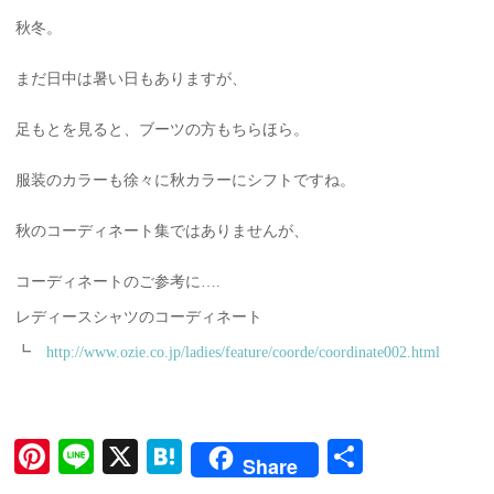
秋冬。
まだ日中は暑い日もありますが、
足もとを見ると、ブーツの方もちらほら。
服装のカラーも徐々に秋カラーにシフトですね。
秋のコーディネート集ではありませんが、
コーディネートのご参考に….
レディースシャツのコーディネート
┗
http://www.ozie.co.jp/ladies/feature/coorde/coordinate002.html
Pi
Li
X
H
共
Share
nt
ne
at
有