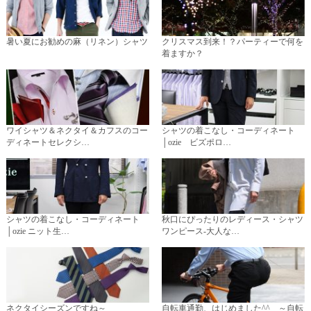
暑い夏にお勧めの麻（リネン）シャツ
クリスマス到来！？パーティーで何を
着ますか？
ワイシャツ＆ネクタイ＆カフスのコー
シャツの着こなし・コーディネート
ディネートセレクシ…
│ozie ビズポロ…
シャツの着こなし・コーディネート
秋口にぴったりのレディース・シャツ
│ozie ニット生…
ワンピース-大人な…
ネクタイシーズンですね～
自転車通勤、はじめました^^ ～自転