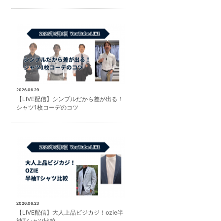
2026.06.29
【LIVE配信】シンプルだから差が出る！
シャツ1枚コーデのコツ
2026.06.23
【LIVE配信】大人上品ビジカジ！ozie半
袖Tシャツ比較