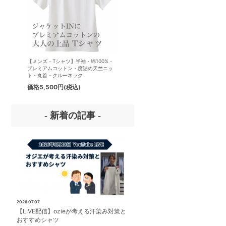
【メンズ・Tシャツ】半袖・綿100%・
【メンズ・ドレスシャツ・ワイシ
プレミアムコットン・度詰め天竺ニッ
ナチュラルフィット・アイスコッ
ト・丸首・クルーネック
プレミアムコットン・イージーケ
タリアンカラー・ボタンダウン・
価格
5,500円
(税込)
価格
8,800円
(税込)
パー・第一ボタン無し
- 新着の記事 -
2026.07.07
【LIVE配信】ozieが考える汗染み対策と
おすすめシャツ