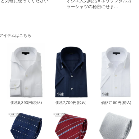
っと気軽に使ってください
オジエ人気商品＝ホリゾンタルカ
ラーシャツの秘密にせま…
アイテムはこちら
価格
5,390円
(税込)
価格
7,700円
(税込)
価格
7,150円
(税込)