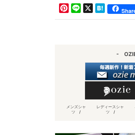
Pi
Li
X
H
Shar
nt
n
at
er
e
e
e
n
st
a
- OZ
メンズシャ
レディースシャ
ツ
/
ツ
/