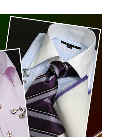
【メンズ・ドレスシャツ・ワイシャツ・
半袖】ナチュラルフィット・クールマッ
クス・ドライ・形態安定・オックスフォ
ード・イタリアンカラー・ボタンダウ
価格
7,150円
(税込)
ン・スキッパー・第一ボタン無し