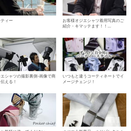
ーティー
お客様オジエシャツ着用写真のご
紹介・キマッテます！！…
ジエシャツの撮影裏側-画像で商
いつもと違うコーティネートでイ
を伝える！
メージチェンジ！