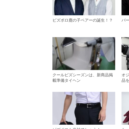
ビズポロ鹿の子ペアーの誕生！？
パ
クールビズシーズンは、新商品掲
オ
載準備タイヘン
品