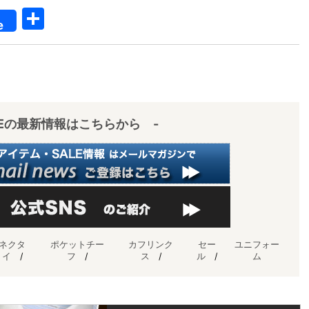
共
e
有
IEの最新情報はこちらから -
ネクタ
ポケットチー
カフリンク
セー
ユニフォー
イ
/
フ
/
ス
/
ル
/
ム