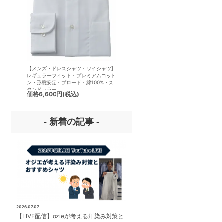
【メンズ・ドレスシャツ・ワイシャツ】
【メンズ・ドレスシャツ・ワイシ
レギュラーフィット・プレミアムコット
半袖】ナチュラルフィット・クー
ン・形態安定・ブロード・綿100%・ス
クス・ドライ・形態安定・オック
タンドカラー
ード・イタリアンカラー・ワイド
価格
6,600円
(税込)
価格
7,150円
(税込)
ー・第一ボタンあり
- 新着の記事 -
2026.07.07
【LIVE配信】ozieが考える汗染み対策と