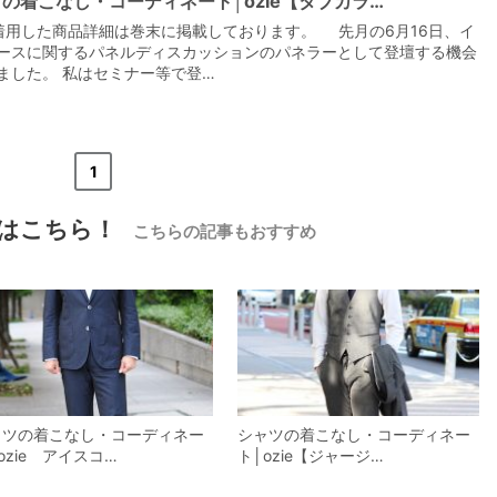
の着こなし・コーディネート│ozie【タブカラ…
着用した商品詳細は巻末に掲載しております。 先月の6月16日、イ
ースに関するパネルディスカッションのパネラーとして登壇する機会
ました。 私はセミナー等で登…
【メンズ・ドレスシャツ・ワイシャツ】
ナチュラルフィット・プレミアムコット
«
<
1
>
»
ン120番手双糸・イージーケア・ブロー
ド・ワイドカラー・ホリゾンタルカラ
価格
7,700円
(税込)
ー・レギュラーカラー・スナップダウ
はこちら！
こちらの記事もおすすめ
ン・ボタンダウン・ポケッ
ャツの着こなし・コーディネー
シャツの着こなし・コーディネー
ozie アイスコ…
ト│ozie【ジャージ…