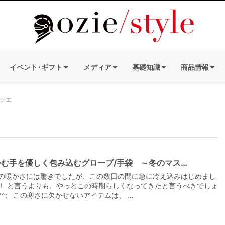
イベント･ギフト
メディア
基礎知識
商品情報
オジエ
かむ手を優しく包み込むグローブ/手袋 ～冬のマス…
の暖かさには驚きでしたが、この数日の間に急に冷え込みはじめまし
！ と言うよりも、やっとこの時期らしくなってきたと言うべきでしょ
^^; この寒さに欠かせないアイテムは、 …