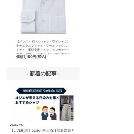
【メンズ・ドレスシャツ・ワイシャツ】
【メンズ・ドレスシャツ・ワイシ
ナチュラルフィット・クールマックス・
半袖】ナチュラルフィット・クー
ドライ・形態安定・イタリアンカラー・
クス・ドライ・形態安定・イタリ
ボタンダウン・スキッパー・第一ボタン
ラー・ボタンダウン・スキッパー
価格
7,150円
(税込)
価格
7,150円
(税込)
無し
ボタン無し
- 新着の記事 -
2026.07.07
【LIVE配信】ozieが考える汗染み対策と