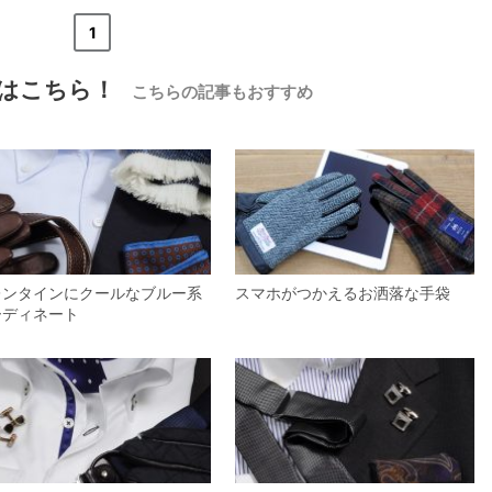
«
<
1
>
»
はこちら！
こちらの記事もおすすめ
【メンズ・ドレスシャツ・ワイシャツ】
ナチュラルフィット・ブロード・ダブル
カフス・ホリゾンタルカラー・カッタウ
ェイ・クレリック
価格
8,800円
(税込)
レンタインにクールなブルー系
スマホがつかえるお洒落な手袋
ーディネート