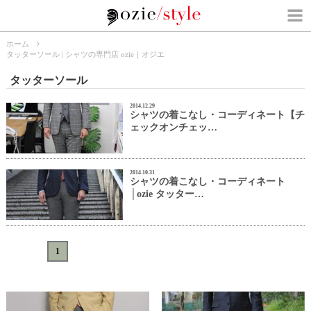
ホーム
タッターソール | シャツの専門店 ozie｜オジエ
タッターソール
2014.12.29
シャツの着こなし・コーディネート【チ
ェックオンチェッ…
2014.10.31
シャツの着こなし・コーディネート
│ozie タッター…
«
<
1
>
»