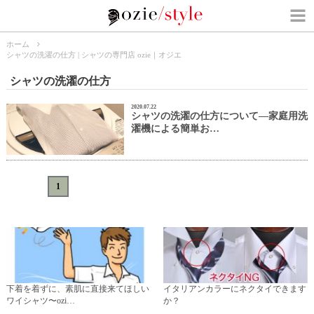
ホーム
シャツの洗濯の仕方 | シャツの専門店 ozie｜オジエ
シャツの洗濯の仕方
2020.07.22
シャツの洗濯の仕方について―家庭用洗
濯機による簡単お…
«
<
1
>
»
下着を着ずに、素肌に直接来てほしい
イタリアンカラーにネクタイできます
ワイシャツ〜ozi…
か？