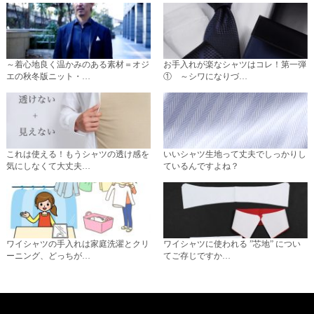
～着心地良く温かみのある素材＝オジ
お手入れが楽なシャツはコレ！第一弾
エの秋冬版ニット・…
① ～シワになりづ…
これは使える！もうシャツの透け感を
いいシャツ生地って丈夫でしっかりし
気にしなくて大丈夫…
ているんですよね？
ワイシャツの手入れは家庭洗濯とクリ
ワイシャツに使われる ”芯地” につい
ーニング、どっちが…
てご存じですか…