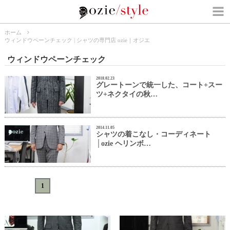
ホーム
ウィンドウペーンチェック | シャツの専門店 ozie｜オジエ
ウィンドウペーンチェック
2018.02.23
グレートーンで統一した、コート+スー
ツ+ネクタイの秋…
2014.11.05
シャツの着こなし・コーディネート
│ozie ヘリンボ…
«
<
1
>
»