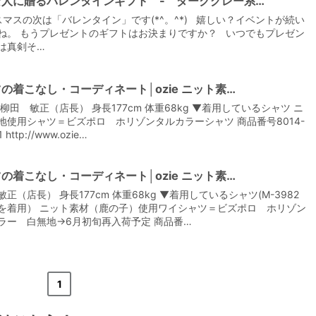
な人に贈るバレンタインギフト - ダークグレー系…
マスの次は「バレンタイン」です(*^。^*) 嬉しい？イベントが続い
ね。 もうプレゼントのギフトはお決まりですか？ いつでもプレゼン
は真剣そ…
の着こなし・コーディネート│ozie ニット素…
【メンズ・ドレスシャツ・ワイシャツ】
 柳田 敏正（店長） 身長177cm 体重68kg ▼着用しているシャツ ニ
ナチュラルフィット・ブロード・ダブル
カフス・ホリゾンタルカラー・カッタウ
地使用シャツ＝ビズポロ ホリゾンタルカラーシャツ 商品番号8014-
ェイ・クレリック
価格
8,800円
(税込)
 http://www.ozie…
の着こなし・コーディネート│ozie ニット素…
正（店長） 身長177cm 体重68kg ▼着用しているシャツ(M-3982
を着用） ニット素材（鹿の子）使用ワイシャツ＝ビズポロ ホリゾン
ラー 白無地→6月初旬再入荷予定 商品番…
«
<
1
>
»