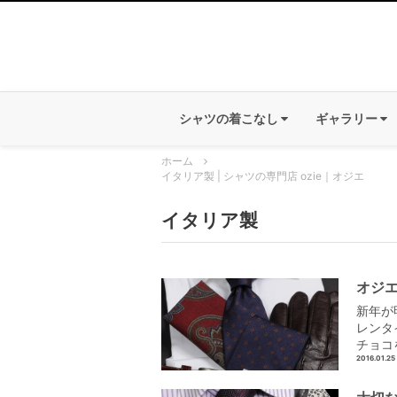
シャツの着こなし
ギャラリー
ホーム
イタリア製 | シャツの専門店 ozie｜オジエ
イタリア製
オジ
新年が
レンタ
チョコ
2016.01.25