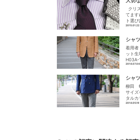
大切
クリス
てます
ト選び
2015.01.22
シャツ
着用者
ット生
H03A-1
2014.07.04
シャツ
柳田 敏
サイズ
タルカ
2014.05.19