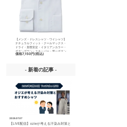
【メンズ・ドレスシャツ・ワイシャツ】
【メンズ・ドレスシャツ・ワイシ
ナチュラルフィット・クールマックス・
半袖】ナチュラルフィット・クー
ドライ・形態安定・イタリアンカラー・
クス・ドライ・形態安定・イタリ
ボタンダウン・スキッパー・第一ボタン
ラー・ボタンダウン・スキッパー
価格
7,150円
(税込)
価格
7,150円
(税込)
無し
ボタン無し
- 新着の記事 -
2026.07.07
【LIVE配信】ozieが考える汗染み対策と