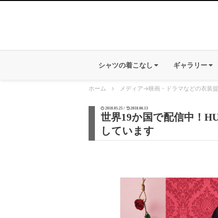
シャツの着こなし
ギャラリー
ホーム
メディア
→
映画・ドラマなどの衣装
2018.05.25 /
2018.06.13
世界19か国で配信中！H
しています