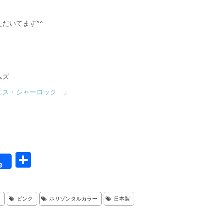
だいてます^^
ムズ
ミス・シャーロック 』
共
e
有
ツ
ピンク
ホリゾンタルカラー
日本製