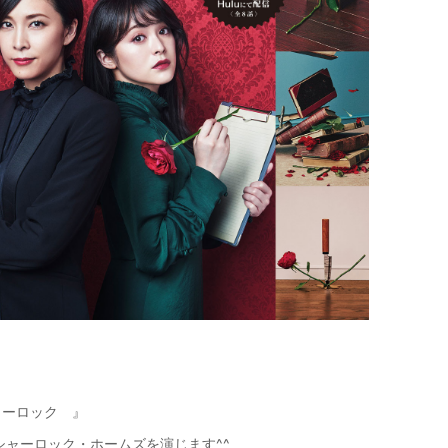
【メンズ・ドレスシャツ・ワイシャツ】
ナチュラルフィット・プレミアムコット
ン100番手双糸・イタリアンカラー・ボ
タンダウン・第一ボタンあり・ポケット
価格
7,700円
(税込)
無し
ャーロック 』
ャーロック・ホームズを演じます^^