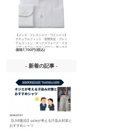
【メンズ・ドレスシャツ・ワイシャツ】
【メンズ・ドレスシャツ・ワイシ
ナチュラルフィット・形態安定・プレミ
半袖】ナチュラルフィット・クー
アムコットン・オックスフォード・イタ
クス・ドライ・形態安定・からみ
リアンカラー・ボタンダウン・第一ボタ
イタリアンカラー・ボタンダウン
価格
7,700円
(税込)
価格
7,700円
(税込)
ンあり
ボタンあり
- 新着の記事 -
2026.07.07
【LIVE配信】ozieが考える汗染み対策と
おすすめシャツ