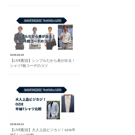
2026.06.29
【LIVE配信】シンプルだから差が出る！
シャツ1枚コーデのコツ
2026.06.23
【LIVE配信】大人上品ビジカジ！ozie半
袖Tシャツ比較