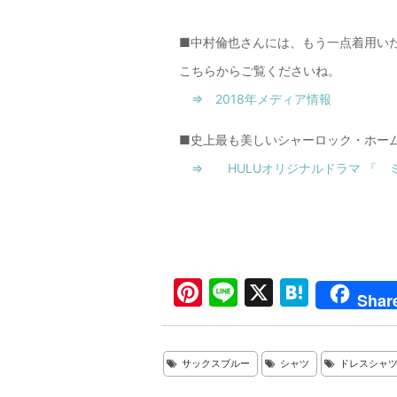
■中村倫也さんには、もう一点着用いた
こちらからご覧くださいね。
⇒ 2018年メディア情報
■史上最も美しいシャーロック・ホー
⇒ HULUオリジナルドラマ 『 
Pi
Li
X
H
Shar
nt
n
at
er
e
e
サックスブルー
シャツ
ドレスシャ
e
n