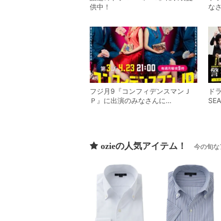
供中！
な
フジ月9『コンフィデンスマンＪ
ドラ
Ｐ』に出演のみなさんに…
SE
ozieの人気アイテム！
今の旬な