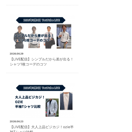
2026.06.29
【LIVE配信】シンプルだから差が出る！
シャツ1枚コーデのコツ
2026.06.23
【LIVE配信】大人上品ビジカジ！ozie半
袖Tシャツ比較