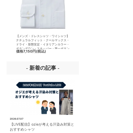
【メンズ・ドレスシャツ・ワイシャツ】
【メンズ・ドレスシャツ・ワイシ
ナチュラルフィット・クールマックス・
半袖】ナチュラルフィット・クー
ドライ・形態安定・イタリアンカラー・
クス・ドライ・形態安定・イタリ
ボタンダウン・スキッパー・第一ボタン
ラー・ボタンダウン・スキッパー
価格
7,150円
(税込)
価格
7,150円
(税込)
無し
ボタン無し
- 新着の記事 -
2026.07.07
【LIVE配信】ozieが考える汗染み対策と
おすすめシャツ