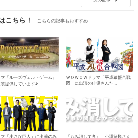
はこちら！
こちらの記事もおすすめ
ラマ『ルーズヴェルトゲーム』
ＷＯＷＯＷドラマ「平成猿蟹合戦
図」に出演の俳優さんた…
衣装提供しています♪
ラマ「小さな巨人」に出演のみ
『もみ消して冬』 小澤征悦さん