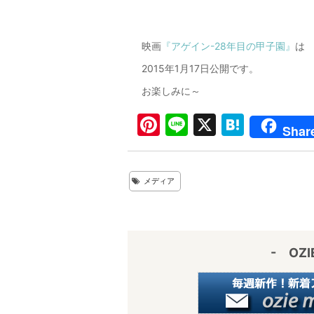
映画
『アゲイン-28年目の甲子園』
は
2015年1月17日公開です。
お楽しみに～
Pi
Li
X
H
Shar
nt
n
at
er
e
e
メディア
e
n
st
a
- OZ