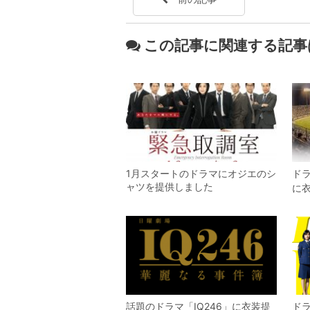
この記事に関連する記事
1月スタートのドラマにオジエのシ
ド
ャツを提供しました
に
話題のドラマ「IQ246」に衣装提
ド