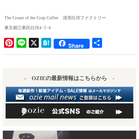
The Cream of the Crop Coffee 清澄白河ファクトリー
東京都江東区白河4−5−4
Pi
Li
X
H
共
Share
nt
ne
at
有
er
en
es
a
- OZIEの最新情報はこちらから -
t