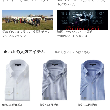
トムフォードと007/ジェフ・ベゾス
SUIT&TIE〜スーツとタイでビシっと
キメて〜トム…
初めてのフルマラソン-多摩川チャレ
映画「セッション」（原題：
ンジフルマラソン
WHIPLASH）を観てき…
ozieの人気アイテム！
今の旬なアイテムはこちら
価格
7,150円
(税込)
価格
7,150円
(税込)
価格
7,150円
(税込)