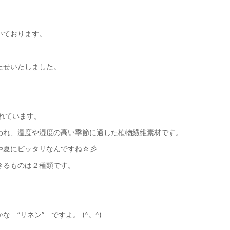
いております。
たせいたしました。
われています。
われ、温度や湿度の高い季節に適した植物繊維素材です。
や夏にピッタリなんですね☆彡
きるものは２種類です。
い）
 ”リネン” ですよ。 (^。^)