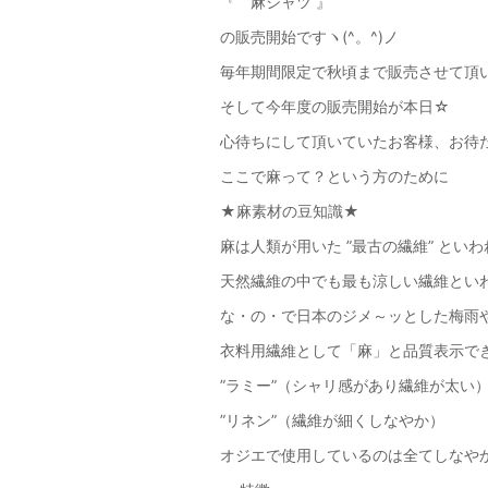
『 麻シャツ 』
の販売開始ですヽ(^。^)ノ
毎年期間限定で秋頃まで販売させて頂
そして今年度の販売開始が本日☆
心待ちにして頂いていたお客様、お待
ここで麻って？という方のために
★麻素材の豆知識★
麻は人類が用いた ”最古の繊維” とい
天然繊維の中でも最も涼しい繊維とい
な・の・で日本のジメ～ッとした梅雨
衣料用繊維として「麻」と品質表示で
”ラミー”（シャリ感があり繊維が太
”リネン”（繊維が細くしなやか）
オジエで使用しているのは全てしなやかな