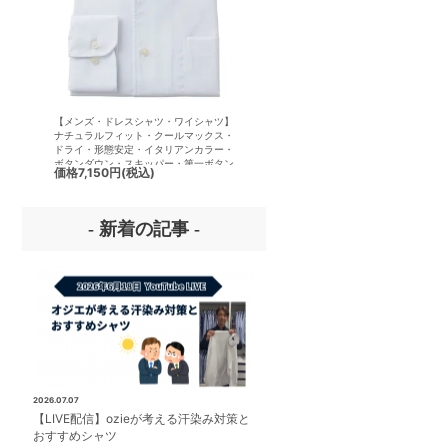
【メンズ・ドレスシャツ・ワイシャツ】
【メンズ・ドレスシャツ・ワイシ
ナチュラルフィット・クールマックス・
半袖】ナチュラルフィット・クー
ドライ・形態安定・イタリアンカラー・
クス・ドライ・形態安定・イタリ
ボタンダウン・スキッパー・第一ボタン
ラー・ボタンダウン・スキッパー
価格
7,150円
(税込)
価格
7,150円
(税込)
無し
ボタン無し
- 新着の記事 -
2026.07.07
【LIVE配信】ozieが考える汗染み対策と
おすすめシャツ