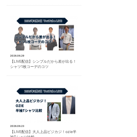
2026.06.29
【LIVE配信】シンプルだから差が出る！
シャツ1枚コーデのコツ
2026.06.23
【LIVE配信】大人上品ビジカジ！ozie半
袖Tシャツ比較