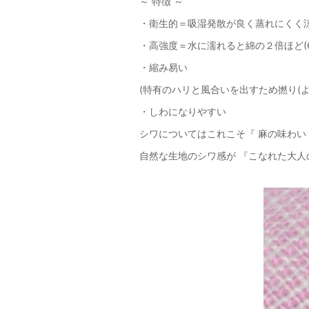
～ 特徴 ～
・衛生的＝吸湿発散が良く蒸れにくく
・高強度＝水に濡れると綿の２倍ほど(6
・縮み易い
(特有のハリと風合いを出すため撚り(よ
・しわになりやすい
シワについてはこれこそ『 麻の味わい
自然な生地のシワ感が 『こなれた大人の