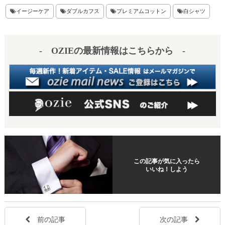
er
en
イージーケア
ダブルカフス
プレミアムコットン
白シャツ
es
a
t
- OZIEの最新情報はこちらから -
この記事が気に入ったら
いいね！しよう
前の記事
次の記事