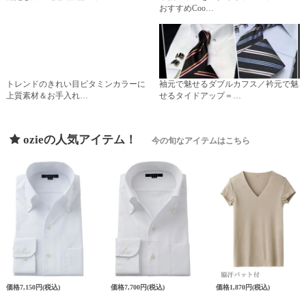
おすすめCoo…
トレンドのきれい目ビタミンカラーに
袖元で魅せるダブルカフス／衿元で魅
上質素材＆お手入れ…
せるタイドアップ＝…
ozieの人気アイテム！
今の旬なアイテムはこちら
価格
7,150円
(税込)
価格
7,700円
(税込)
価格
1,870円
(税込)