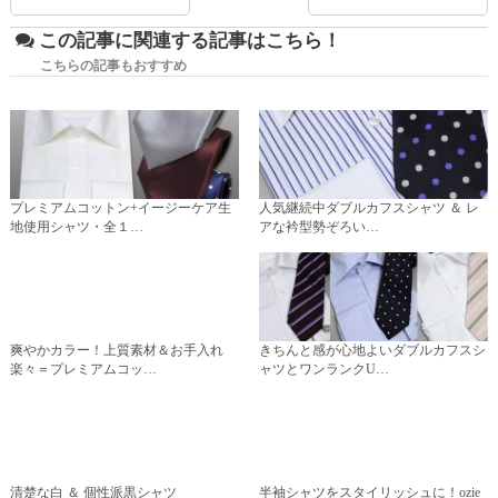
この記事に関連する記事はこちら！
こちらの記事もおすすめ
プレミアムコットン+イージーケア生
人気継続中ダブルカフスシャツ ＆ レ
地使用シャツ・全１…
アな衿型勢ぞろい…
爽やかカラー！上質素材＆お手入れ
きちんと感が心地よいダブルカフスシ
楽々＝プレミアムコッ…
ャツとワンランクU…
清楚な白 ＆ 個性派黒シャツ
半袖シャツをスタイリッシュに！ozie