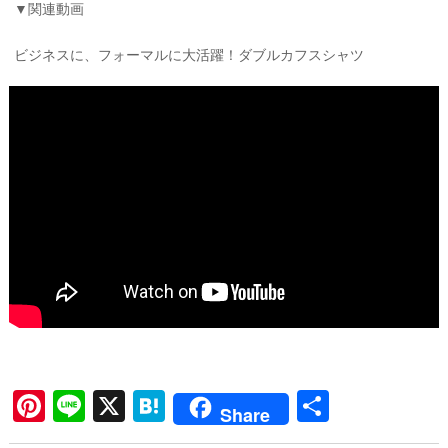
▼関連動画
ビジネスに、フォーマルに大活躍！ダブルカフスシャツ
Pi
Li
X
H
共
Share
nt
ne
at
有