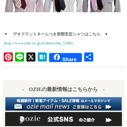
▼ デオドラントネームつき形態安定シャツはこちら ▼
http://www.ozie.co.jp/fs/shirts/ms_5500a
Pi
Li
X
H
共
Share
nt
ne
at
有
er
en
es
a
- OZIEの最新情報はこちらから -
t