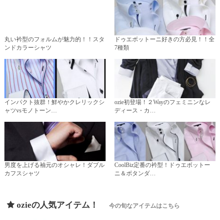
丸い衿型のフォルムが魅力的！！スタ
ドゥエボットーニ好きの方必見！！全
ンドカラーシャツ
7種類
インパクト抜群！鮮やかクレリックシ
ozie初登場！２Wayのフェミニンなレ
ャツvsモノトーン…
ディース・カ…
男度を上げる袖元のオシャレ！ダブル
CoolBiz定番の衿型！ドゥエボットー
カフスシャツ
ニ＆ボタンダ…
ozieの人気アイテム！
今の旬なアイテムはこちら