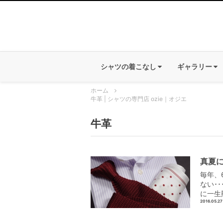
シャツの着こなし
ギャラリー
ホーム
牛革 | シャツの専門店 ozie｜オジエ
牛革
真夏
毎年、
ない･
に一生
2016.05.27