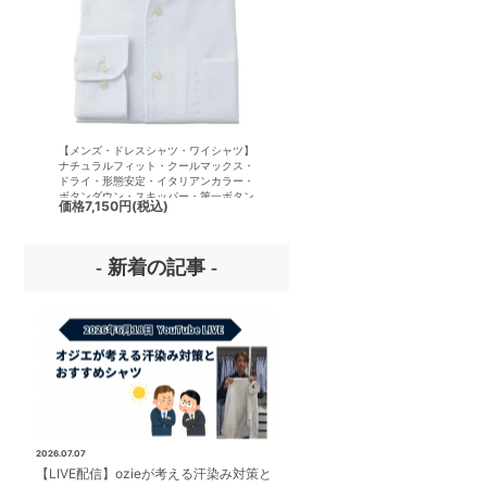
【メンズ・ドレスシャツ・ワイシャツ】
【メンズ・ドレスシャツ・ワイシ
ナチュラルフィット・クールマックス・
ナチュラルフィット・形態安定・
ドライ・形態安定・イタリアンカラー・
アムコットン・オックスフォード
ボタンダウン・スキッパー・第一ボタン
リアンカラー・ボタンダウン・第
価格
7,150円
(税込)
価格
7,700円
(税込)
無し
ンあり
- 新着の記事 -
2026.07.07
【LIVE配信】ozieが考える汗染み対策と