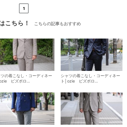
«
<
1
>
»
はこちら！
こちらの記事もおすすめ
【メンズ・ドレスシャツ・ワイシャツ】
ナチュラルフィット・プレミアムコット
ン・形態安定・オックスフォード・比翼
仕立て・ドゥエボットーニ・ワイドカラ
価格
8,800円
(税込)
ー・ダブルカフス・ポケット無し
ャツの着こなし・コーディネー
シャツの着こなし・コーディネー
ozie ビズポロ…
ト│ozie ビズポロ…