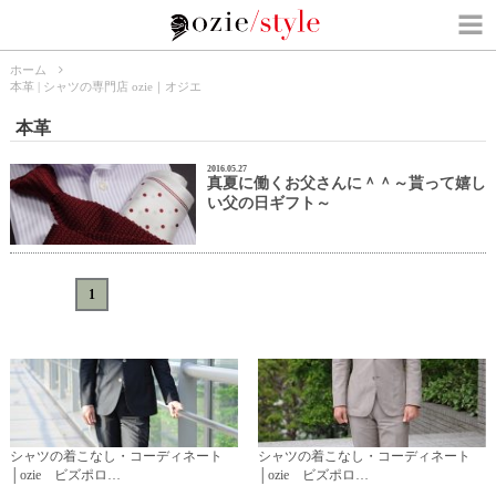
ホーム
本革 | シャツの専門店 ozie｜オジエ
本革
2016.05.27
真夏に働くお父さんに＾＾～貰って嬉し
い父の日ギフト～
«
<
1
>
»
シャツの着こなし・コーディネート
シャツの着こなし・コーディネート
│ozie ビズポロ…
│ozie ビズポロ…