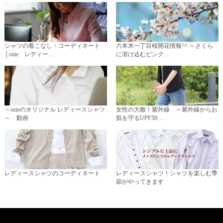
シャツの着こなし・コーディネート
六本木一丁目桜開花情報^^ ～さくら
│ozie レディー…
に溶け込むピンク…
～ozieのオリジナル レディースシャツ
女性の大敵！紫外線 ～紫外線からお
～ 動画
肌を守るUPF50…
レディースシャツのコーディネート
レディースシャツ！シャツを楽しむ季
節がやってきます