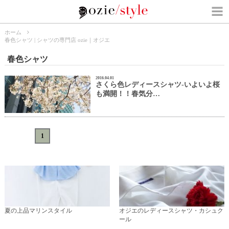
ホーム
春色シャツ | シャツの専門店 ozie｜オジエ
春色シャツ
2016.04.01
さくら色レディースシャツ-いよいよ桜
も満開！！春気分…
«
<
1
>
»
夏の上品マリンスタイル
オジエのレディースシャツ・カシュク
ール