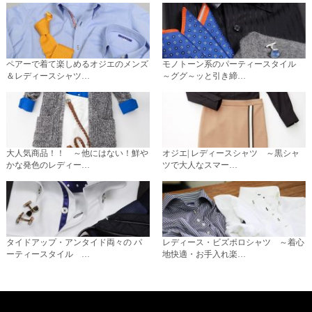
ペアーで着て楽しめるオジエのメンズ
モノトーン系のパーティースタイル
＆レディースシャツ…
～ググ～ッと引き締…
大人気商品！！ ～他にはない！鮮や
オジエ| レディースシャツ ～黒シャ
かな発色のレディー…
ツで大人なスマー…
タイドアップ・アンタイド両々の パ
レディース・ビズポロシャツ ～着心
ーティースタイル …
地快適・お手入れ楽…