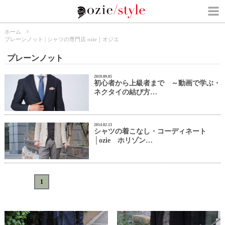
ホーム
プレーンノット | シャツの専門店 ozie｜オジエ
プレーンノット
2019.09.05
初心者から上級者まで ～動画で学ぶ・
ネクタイの結び方…
2014.02.13
シャツの着こなし・コーディネート
│ozie ホリゾン…
«
<
1
>
»