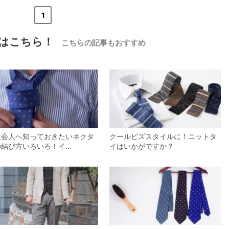
«
<
1
>
»
はこちら！
こちらの記事もおすすめ
【メンズ・ドレスシャツ・ワイシャツ・
半袖】ナチュラルフィット・クールマッ
クス・ドライ・形態安定・オックスフォ
ード・イタリアンカラー・ボタンダウ
価格
7,150円
(税込)
ン・スキッパー・第一ボタン無し
社会人へ知っておきたいネクタ
クールビズスタイルに！ニットタ
の結び方いろいろ！イ…
イはいかがですか？