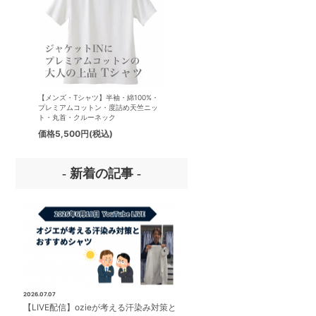
【メンズ・Tシャツ】半袖・綿100%・
【メンズ・ドレスシャツ・ワイシ
プレミアムコットン・度詰め天竺ニッ
ナチュラルフィット・アイスコッ
ト・丸首・クルーネック
プレミアムコットン・イージーケ
タリアンカラー・ボタンダウン・
価格
5,500円
(税込)
価格
8,800円
(税込)
パー・第一ボタン無し
- 新着の記事 -
2026.07.07
【LIVE配信】ozieが考える汗染み対策と