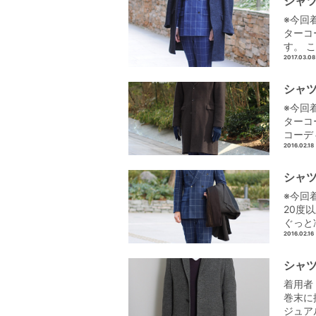
シャツ
※今回
ターコ
す。 
2017.03.08
シャツ
※今回
ターコ
コーデ
2016.02.18
シャツ
※今回
20度
ぐっと
2016.02.16
シャツ
着用者
巻末に
ジュア