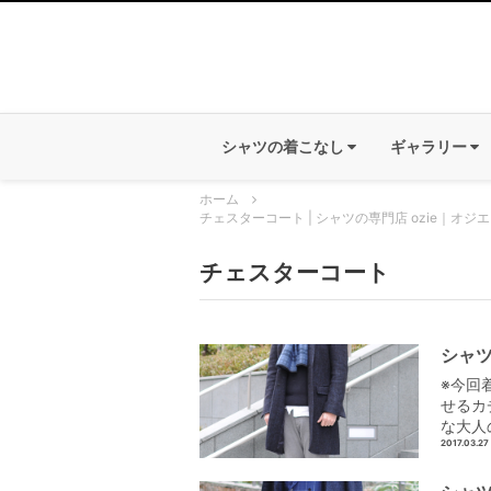
シャツの着こなし
ギャラリー
ホーム
チェスターコート | シャツの専門店 ozie｜オジエ
チェスターコート
シャツ
※今回
せるカ
な大人
2017.03.27