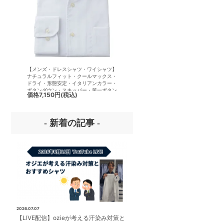
【メンズ・ドレスシャツ・ワイシャツ】
【メンズ・ドレスシャツ・ワイシ
ナチュラルフィット・クールマックス・
半袖】ナチュラルフィット・クー
ドライ・形態安定・イタリアンカラー・
クス・ドライ・形態安定・イタリ
ボタンダウン・スキッパー・第一ボタン
ラー・ボタンダウン・スキッパー
価格
7,150円
(税込)
価格
7,150円
(税込)
無し
ボタン無し
- 新着の記事 -
2026.07.07
【LIVE配信】ozieが考える汗染み対策と