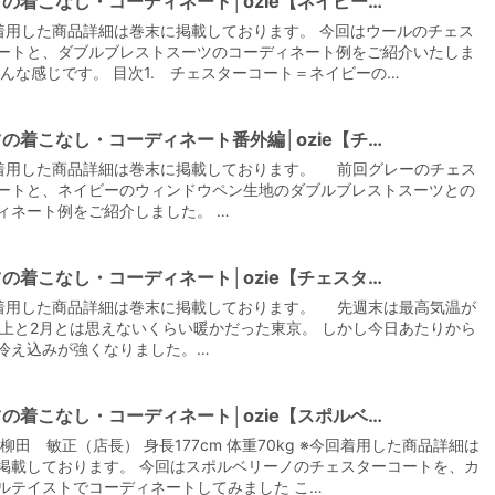
の着こなし・コーディネート│ozie【ネイビー…
着用した商品詳細は巻末に掲載しております。 今回はウールのチェス
ートと、ダブルブレストスーツのコーディネート例をご紹介いたしま
こんな感じです。 目次1. チェスターコート＝ネイビーの…
の着こなし・コーディネート番外編│ozie【チ…
【メンズ・ドレスシャツ・ワイシャツ】
着用した商品詳細は巻末に掲載しております。 前回グレーのチェス
ナチュラルフィット・ブロード・ダブル
カフス・ホリゾンタルカラー・カッタウ
ートと、ネイビーのウィンドウペン生地のダブルブレストスーツとの
ェイ・クレリック
価格
8,800円
(税込)
ィネート例をご紹介しました。 …
の着こなし・コーディネート│ozie【チェスタ…
着用した商品詳細は巻末に掲載しております。 先週末は最高気温が
以上と2月とは思えないくらい暖かだった東京。 しかし今日あたりから
冷え込みが強くなりました。…
の着こなし・コーディネート│ozie【スポルベ…
 柳田 敏正（店長） 身長177cm 体重70kg ※今回着用した商品詳細は
掲載しております。 今回はスポルベリーノのチェスターコートを、カ
ルテイストでコーディネートしてみました こ…