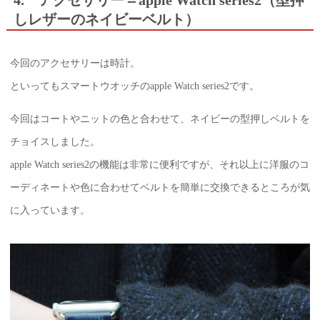
4. アクセサリー＝apple Watch series2（型押
しレザーのネイビーベルト）
今回のアクセサリーは時計。
といってもスマートウオッチのapple Watch series2です。
今回はコートやニットの色と合わせて、ネイビーの型押しベルトを
チョイスしました。
apple Watch series2の機能は非常に便利ですが、それ以上に洋服のコ
ーディネートや色に合わせてベルトを簡単に交換できるところが気
に入っています。