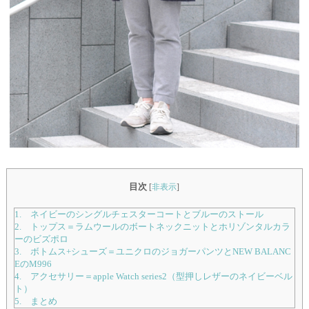
目次
[
非表示
]
1. ネイビーのシングルチェスターコートとブルーのストール
2. トップス＝ラムウールのボートネックニットとホリゾンタルカラ
ーのビズポロ
3. ボトムス+シューズ＝ユニクロのジョガーパンツとNEW BALANC
EのM996
4. アクセサリー＝apple Watch series2（型押しレザーのネイビーベル
ト）
5. まとめ