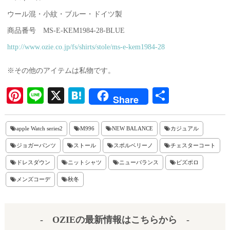
ウール混・小紋・ブルー・ドイツ製
商品番号 MS-E-KEM1984-28-BLUE
http://www.ozie.co.jp/fs/shirts/stole/ms-e-kem1984-28
※その他のアイテムは私物です。
Pi
Li
X
H
共
Share
nt
ne
at
有
er
en
apple Watch series2
M996
NEW BALANCE
カジュアル
es
a
ジョガーパンツ
ストール
スポルベリーノ
チェスターコート
t
ドレスダウン
ニットシャツ
ニューバランス
ビズポロ
メンズコーデ
秋冬
- OZIEの最新情報はこちらから -