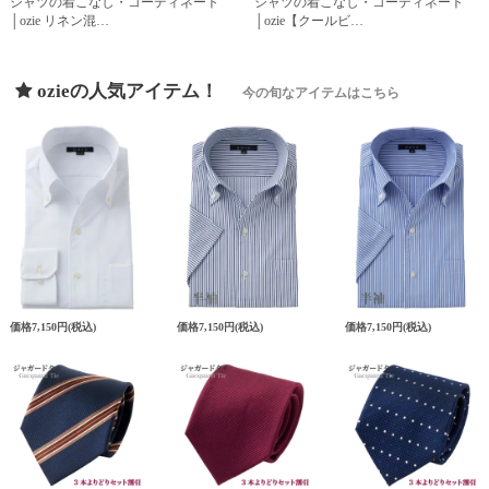
シャツの着こなし・コーディネート
シャツの着こなし・コーディネート
│ozie リネン混…
│ozie【クールビ…
ozieの人気アイテム！
今の旬なアイテムはこちら
価格
7,150円
(税込)
価格
7,150円
(税込)
価格
7,150円
(税込)