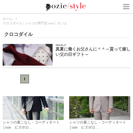
ホーム
クロコダイル | シャツの専門店 ozie｜オジエ
クロコダイル
2016.05.27
真夏に働くお父さんに＾＾～貰って嬉し
い父の日ギフト～
«
<
1
>
»
シャツの着こなし・コーディネート
シャツの着こなし・コーディネート
│ozie ビズポロ…
│ozie ビズポロ…