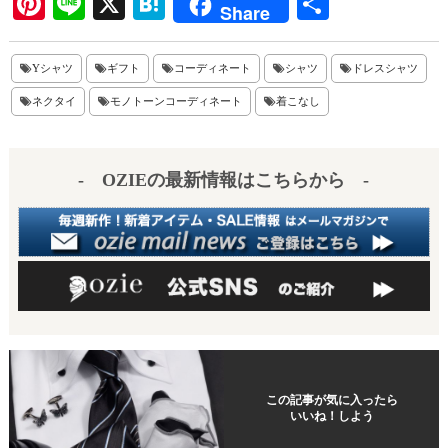
Pi
Li
X
H
共
Share
nt
ne
at
有
er
en
Yシャツ
ギフト
コーディネート
シャツ
ドレスシャツ
es
a
ネクタイ
モノトーンコーディネート
着こなし
t
- OZIEの最新情報はこちらから -
この記事が気に入ったら
いいね！しよう