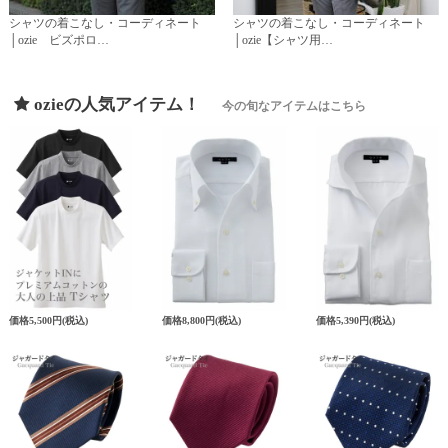
シャツの着こなし・コーディネート
シャツの着こなし・コーディネート
│ozie ビズポロ…
│ozie【シャツ用…
ozieの人気アイテム！
今の旬なアイテムはこちら
価格
5,500円
(税込)
価格
8,800円
(税込)
価格
5,390円
(税込)