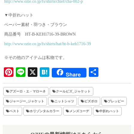
http://www.ozie.co.jp/fs/shirts/chief/cha-002-p
▼中折れハット
ペーパー素材・羽つき・ブラウン
商品番号 HT-B-KEH1716-39-BROWN
http://www.ozie.co.jp/fs/shirts/hat/ht-b-keh1716-39
※その他のアイテムは私物です。
Pi
Li
X
H
共
Share
nt
ne
at
有
er
en
アズーロ・エ・マローネ
クールビズ_ジャケット
es
a
ジャージー_ジャケット
ニットシャツ
ビズポロ
プレッピー
t
ベスト
ホリゾンタルカラー
メンズコーデ
中折れハット