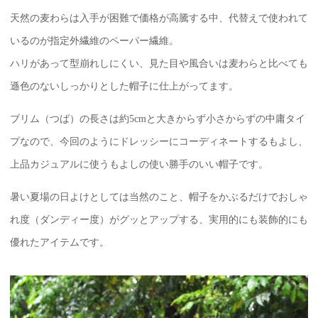
天然の麦わらは入手が困難で価格が高騰する中、代替えで使われて
いるのが指定外繊維のペーパー繊維。
ハリがあって型崩れしにくい、見た目や風合いは麦わらと比べても
遜色のないしっかりとした帽子に仕上がってます。
ブリム（つば）の長さは約5cmと大きからず小さからずの中庸タイ
プなので、今回のようにドレッシーにコーディネートするもよし、
上品カジュアルに使うもよしの使い勝手のいい帽子です。
暑い夏場の日よけとしては当然のこと、帽子をかぶるだけでおしゃ
れ度（ダンディー度）がグッとアップする、実用的にも装飾的にも
優れたアイテムです。