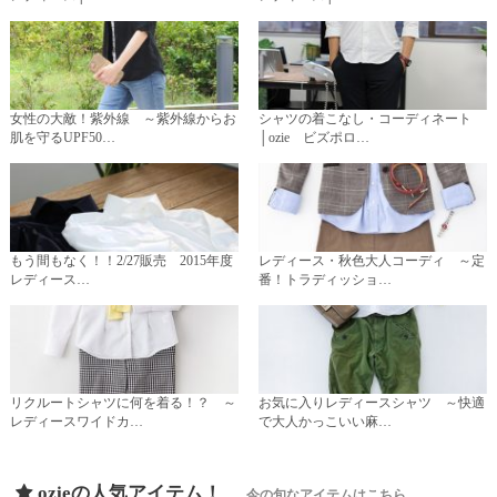
女性の大敵！紫外線 ～紫外線からお
シャツの着こなし・コーディネート
肌を守るUPF50…
│ozie ビズポロ…
もう間もなく！！2/27販売 2015年度
レディース・秋色大人コーディ ～定
レディース…
番！トラディッショ…
リクルートシャツに何を着る！？ ～
お気に入りレディースシャツ ～快適
レディースワイドカ…
で大人かっこいい麻…
ozieの人気アイテム！
今の旬なアイテムはこちら