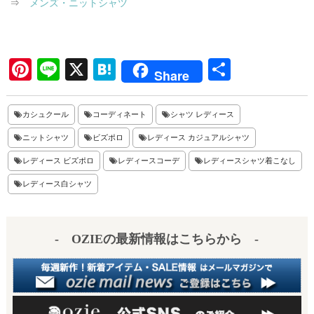
⇒
メンズ・ニットシャツ
Pi
Li
X
H
共
Share
nt
ne
at
有
er
en
カシュクール
コーディネート
シャツ レディース
es
a
ニットシャツ
ビズポロ
レディース カジュアルシャツ
t
レディース ビズポロ
レディースコーデ
レディースシャツ着こなし
レディース白シャツ
- OZIEの最新情報はこちらから -