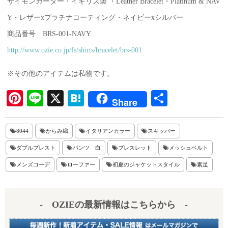
サイモンカーター・イギリス製 ・Leather Bracelet・Platinum & NAV
Y・レザーxプラチナコーティング・ネイビーxシルバー
商品番号 BRS-001-NAVY
http://www.ozie.co.jp/fs/shirts/bracelet/brs-001
※その他のアイテムは私物です。
Pi
Li
X
H
共
Share
nt
ne
at
有
er
en
8044
からみ織
イタリアンカラー
スキッパー
es
a
ダブルブレスト
パンツ 白
ブレスレット
メッシュベルト
t
メンズコーデ
ローファー
初夏のジャケットスタイル
素足
- OZIEの最新情報はこちらから -