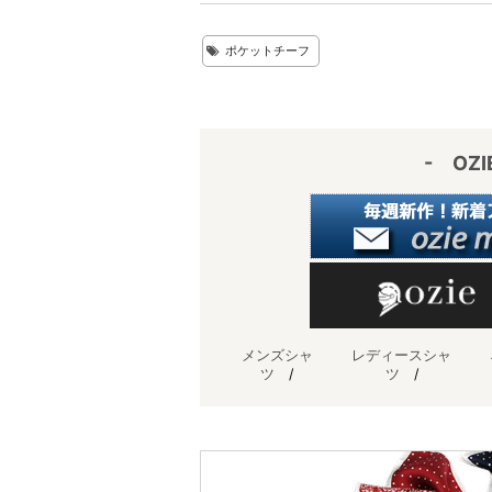
er
e
e
ポケットチーフ
e
n
st
a
- OZ
メンズシャ
レディースシャ
ツ
/
ツ
/