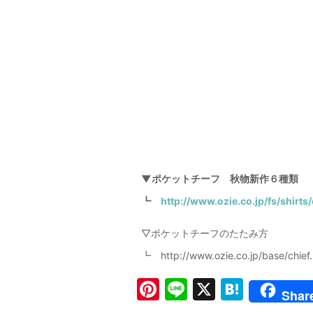
▼ポケットチーフ 秋物新作６種類
┗
http://www.ozie.co.jp/fs/shirts/
▽ポケットチーフのたたみ方
┗ http://www.ozie.co.jp/base/chief.
Pi
Li
X
H
Shar
nt
n
at