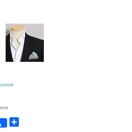
c/chief
html
共
e
有