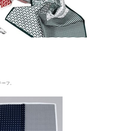
【メンズ・ドレスシャツ・ワイシャツ・
半袖】ナチュラルフィット・クールマッ
クス・ドライ・形態安定・オックスフォ
ード・イタリアンカラー・ボタンダウ
価格
7,150円
(税込)
！
ン・スキッパー・第一ボタン無し
チーフ。