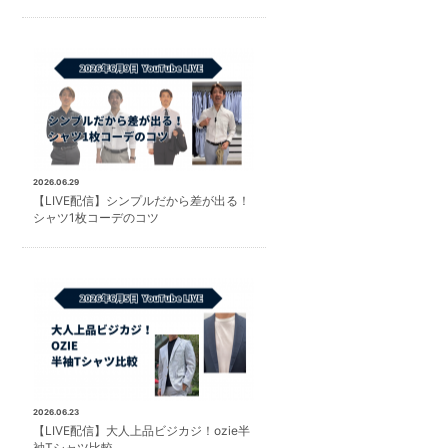
2026.06.29
【LIVE配信】シンプルだから差が出る！
シャツ1枚コーデのコツ
2026.06.23
【LIVE配信】大人上品ビジカジ！ozie半
袖Tシャツ比較