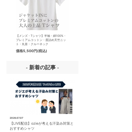
【メンズ・Tシャツ】半袖・綿100%・
【メンズ・ドレスシャツ・ワイシ
プレミアムコットン・度詰め天竺ニッ
ナチュラルフィット・アイスコッ
ト・丸首・クルーネック
プレミアムコットン・イージーケ
タリアンカラー・ボタンダウン・
価格
5,500円
(税込)
価格
8,800円
(税込)
パー・第一ボタン無し
- 新着の記事 -
2026.07.07
【LIVE配信】ozieが考える汗染み対策と
おすすめシャツ