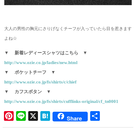
大人の男性の胸元にさりげなくチーフが入っていたら目を惹きます
よね☆
▼ 新着レディースシャツはこちら ▼
http://www.ozie.co.jp/ladies/new.html
▼ ポケットチーフ ▼
http://www.ozie.co.jp/fs/shirts/c/chief
▼ カフスボタン ▼
http://www.ozie.co.jp/fs/shirts/cufflinks-original/cf_tn0001
Pi
Li
X
H
共
Share
nt
ne
at
有
er
en