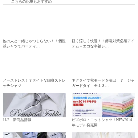
こちらの記事もおすすめ
他の人と一緒じゃつまらない！！個性
軽く涼しく快適！！節電対策必須アイ
派シャツでパーティ…
テム＝エコな半袖シ…
ノーストレス！？タイトな細身ストレ
ネクタイで秋モードを演出！？ ジャ
ッチシャツ
ガードタイ 全１３…
11/2 新商品情報
ビズポロ・ニットシャツ！NEW2014
年モデル発売開…