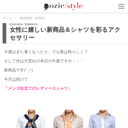
ホーム
商品情報
→
新商品
2011.08.26 /
2018.03.23
女性に嬉しい新商品＆シャツを彩るアク
セサリー
今週はまた暑くなったり、でも夜は秋らしく？
そして外は大荒れの本日の午後ですが・・・
新商品です(^_^)
今月は続けて
「メンズ仕立てのレディースシャツ」