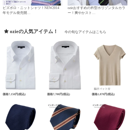
ビズポロ・ニットシャツ！NEW2014
ozieおすすめの衿型ホリゾンタルカラ
年モデル発売開…
ー！爽やかスト…
ozieの人気アイテム！
今の旬なアイテムはこちら
価格
7,150円
(税込)
価格
7,700円
(税込)
価格
1,870円
(税込)