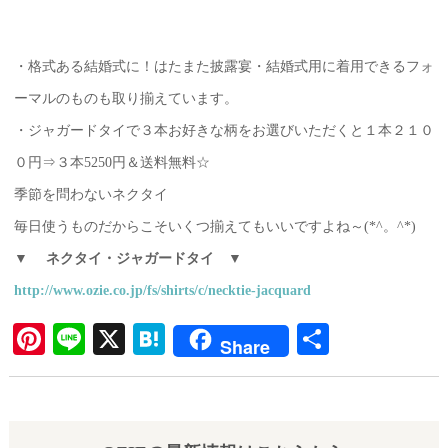
・格式ある結婚式に！はたまた披露宴・結婚式用に着用できるフォ
ーマルのものも取り揃えています。
・ジャガードタイで３本お好きな柄をお選びいただくと１本２１０
０円⇒３本5250円＆送料無料☆
季節を問わないネクタイ
毎日使うものだからこそいくつ揃えてもいいですよね～(*^。^*)
▼ ネクタイ・ジャガードタイ ▼
http://www.ozie.co.jp/fs/shirts/c/necktie-jacquard
Pi
Li
X
H
共
Share
nt
ne
at
有
er
en
es
a