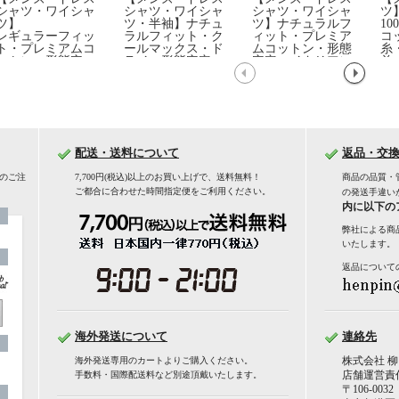
シャツ・ワイシャ
シャツ・ワイシャ
シャツ・ワイシャ
ツ
ツ】
ツ・半袖】ナチュ
ツ】ナチュラルフ
1
レギュラーフィッ
ラルフィット・ク
ィット・プレミア
コ
ト・プレミアムコ
ールマックス・ド
ムコットン・形態
糸
ットン・形態安
ライ・形態安定・
安定・イタリアン
首
定・ブロード・綿
オックスフォー
カラー・ボタンダ
100%・スタンドカ
ド・イタリアンカ
ウン・スキッパ
ラー
ラー・ワイドカラ
ー・第一ボタン無
ー・第一ボタンあ
し・ポケット無し
り
配送・送料について
返品・交
でのご注
7,700円(税込)以上のお買い上げで、送料無料！
商品の品質・
ご都合に合わせた時間指定便をご利用ください。
の発送手違い
内に以下の
弊社による商
いたします。
返品について
海外発送について
連絡先
株式会社 柳
海外発送専用のカートよりご購入ください。
店舗運営責
手数料・国際配送料など別途頂戴いたします。
〒106-0032