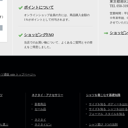
東京都港区六
TEL 050-319
ポイントについて
営業時間：平日
オンラインショップ会員の方には、商品購入金額の
※年末年始、
1％がポイントとして付与されます。
させていただ
ショッピ
ショッピングFAQ
当店でのお買い物について、よくあるご質問とその答
えをご用意しました。
通販 ozie トップページへ
ツ
ネクタイ・アクセサリー
シャツを着こなす基礎知識
新着商品
サイズを知る ボディーをはか
セール品
サイズを知る シャツをはかる
フォーマル スタイルを知る
ネクタイ
ら選ぶ
ネクタイピン
シャツ選び 3つの法則