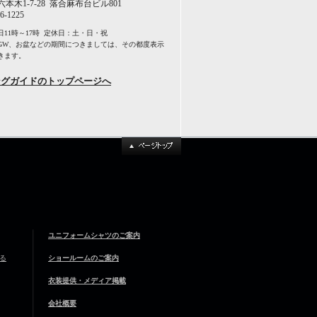
本木1-7-28 落合麻布台ビル801
6-1225
11時～17時 定休日：土・日・祝
GW、お盆などの期間につきましては、その都度表示
きます。
ングガイドのトップページへ
ユニフォームシャツのご案内
る
ショールームのご案内
衣装提供・メディア掲載
会社概要