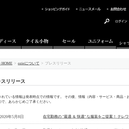
ie HOME
>
ozieについて
> プレスリリース
レスリリース
されている情報は発表時点での情報です。 その後、情報（内容・サービス・商品・
ので、あらかじめご了承ください。
2020年5月8日
在宅勤務の "最適 ＆ 快適" な服装をご提案！ テ