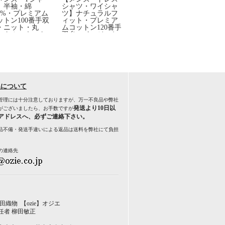
】半袖・綿
シャツ・ワイシャ
シャツ・ワイシャ
シャ
00%・プレミアム
ツ】ナチュラルフ
ツ・半袖】ナチュ
ツ】
ットン100番手双
ィット・プレミア
ラルフィット・ク
ィッ
・ニット・丸
ムコットン120番手
ールマックス・ド
ック
・クルーネック
双糸・イージーケ
ライ・形態安定・
形態
ア・ブロード・ワ
イタリアンカラ
アン
イドカラー・ホリ
ー・ボタンダウ
ンダ
ゾンタルカラー・
ン・スキッパー・
タン
レギュラーカラ
第一ボタン無し・
ー・スナップダウ
クレリック
ン・ボタンダウ
ン・ポケッ
換について
管理には十分注意しておりますが、万一不良品や弊社
発送より10日以
がございましたら、お手数ですが
アドレスへ、必ずご連絡下さい。
品不備・発送手違いによる返品は送料を弊社にて負担
の連絡先
田織物 【ozie】オジエ
任者 柳田敏正