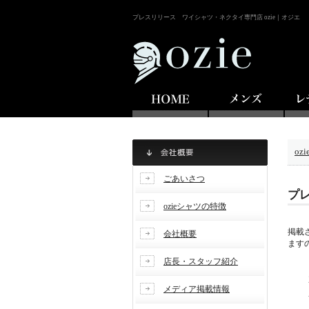
プレスリリース ワイシャツ・ネクタイ専門店 ozie｜オジエ
oz
ごあいさつ
プ
ozieシャツの特徴
掲載
会社概要
ます
店長・スタッフ紹介
メディア掲載情報