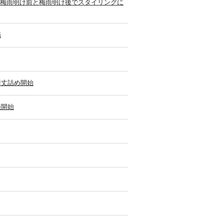
梅雨明け前と梅雨明け後でスタイリングに
場
裄丈詰め開始
売開始