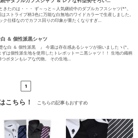
続中ダブルカフスシャツ ＆ レアな衿型勢ぞろい…
ときたのは・・・ ず～っと～人気継続中のダブルカフスシャツ(*^。
 今回はストライプ柄3色に万能な白無地のワイドカラーで生産しました。
ック仕様なのでカフス回りの印象が重たくなりすぎ…
白 ＆ 個性派黒シャツ
【メンズ・ドレスシャツ・ワイシャツ】
楚な白 ＆ 個性派黒 』 今週は存在感あるシャツが揃いましたヽ(^。
ナチュラルフィット・ブロード・ダブル
カフス・ホリゾンタルカラー・カッタウ
 まずは個性派生地を使用したトレボットーニ黒シャツ！！ 生地の織柄
ェイ・クレリック
価格
8,800円
(税込)
3つボタンもレアな代物。 その生地…
«
<
1
>
»
はこちら！
こちらの記事もおすすめ