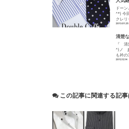
人気継
ドーン
^*)
クレリ
2013.01.25
清楚な
『 清
^)ノ
も衿の
2012.12.14
この記事に関連する記事