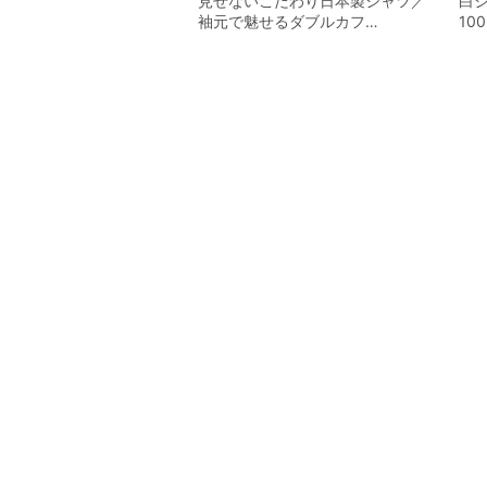
見せないこだわり日本製シャツ／
白
袖元で魅せるダブルカフ…
10