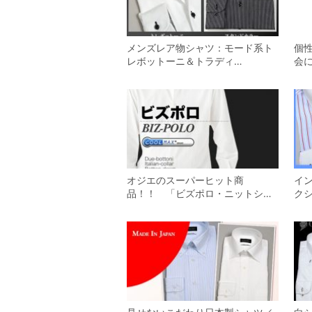
メンズレア物シャツ：モード系ト
個
レボットーニ＆トラディ…
会
オジエのスーパーヒット商
イ
品！！ 「ビズポロ・ニットシ…
クシ