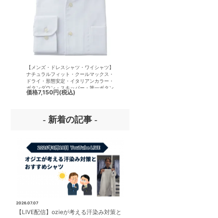
【メンズ・ドレスシャツ・ワイシャツ】
【メンズ・ドレスシャツ・ワイシ
ナチュラルフィット・クールマックス・
半袖】ナチュラルフィット・クー
ドライ・形態安定・イタリアンカラー・
クス・ドライ・形態安定・イタリ
ボタンダウン・スキッパー・第一ボタン
ラー・ボタンダウン・スキッパー
価格
7,150円
(税込)
価格
7,150円
(税込)
無し
ボタン無し
- 新着の記事 -
2026.07.07
【LIVE配信】ozieが考える汗染み対策と