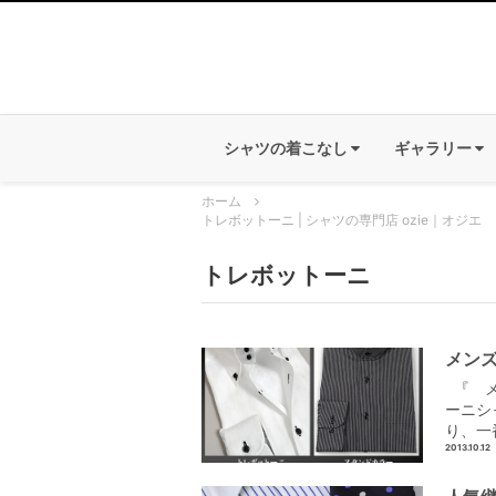
シャツの着こなし
ギャラリー
ホーム
トレボットーニ | シャツの専門店 ozie｜オジエ
トレボットーニ
メン
『 メ
ーニシ
り、一
2013.10.12