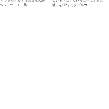
シャツを揃える！形態安定の綿
ビジネスに！セレモニーに！男の
0％シャツ ＋ 黒…
魅力をUPするダブルカ…