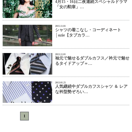
4月15・16日二夜連続スペシャルドラマ
「女の勲章」…
2015.11.01
シャツの着こなし・コーディネート
│ozie【タブカラ…
2013.11.01
袖元で魅せるダブルカフス／衿元で魅せ
るタイドアップ＝…
2013.01.25
人気継続中ダブルカフスシャツ ＆ レア
な衿型勢ぞろい…
«
<
1
>
»