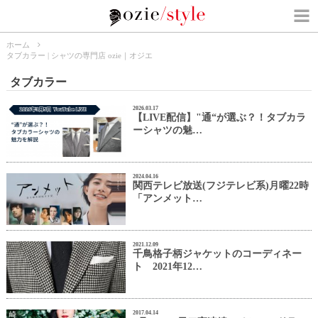
ホーム
タブカラー | シャツの専門店 ozie｜オジエ
タブカラー
2026.03.17
【LIVE配信】"通“が選ぶ？！タブカラ
ーシャツの魅…
2024.04.16
関西テレビ放送(フジテレビ系)月曜22時
「アンメット…
2021.12.09
千鳥格子柄ジャケットのコーディネー
ト 2021年12…
2017.04.14