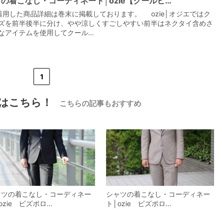
の着こなし・コーディネート│ozie【クールビ…
着用した商品詳細は巻末に掲載しております。 ozie│オジエではク
ズを前半後半に分け、やや涼しくすごしやすい前半はネクタイ含めさ
なアイテムを使用してクール…
【メンズ・ドレスシャツ・ワイシャツ】
ナチュラルフィット・プレミアムコット
«
<
1
>
»
ン・形態安定・オックスフォード・比翼
仕立て・ドゥエボットーニ・ワイドカラ
価格
8,800円
(税込)
ー・ダブルカフス・ポケット無し
はこちら！
こちらの記事もおすすめ
ャツの着こなし・コーディネー
シャツの着こなし・コーディネー
ozie ビズポロ…
ト│ozie ビズポロ…