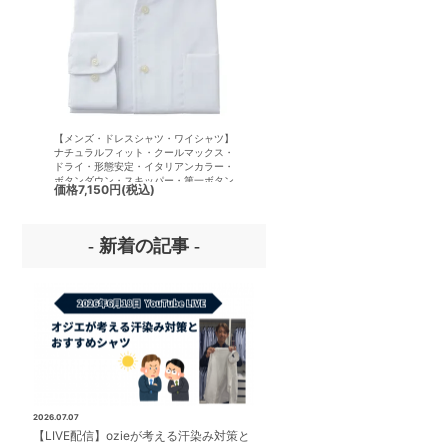
【メンズ・ドレスシャツ・ワイシャツ】
【メンズ・ドレスシャツ・ワイシ
ナチュラルフィット・クールマックス・
ナチュラルフィット・形態安定・
ドライ・形態安定・イタリアンカラー・
アムコットン・オックスフォード
ボタンダウン・スキッパー・第一ボタン
リアンカラー・ボタンダウン・第
価格
7,150円
(税込)
価格
7,700円
(税込)
無し
ンあり
- 新着の記事 -
2026.07.07
【LIVE配信】ozieが考える汗染み対策と