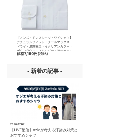
【メンズ・ドレスシャツ・ワイシャツ】
【メンズ・ドレスシャツ・ワイシ
ナチュラルフィット・クールマックス・
半袖】ナチュラルフィット・クー
ドライ・形態安定・イタリアンカラー・
クス・ドライ・形態安定・イタリ
ボタンダウン・スキッパー・第一ボタン
ラー・ボタンダウン・スキッパー
価格
7,150円
(税込)
価格
7,150円
(税込)
無し
ボタン無し
- 新着の記事 -
2026.07.07
【LIVE配信】ozieが考える汗染み対策と
おすすめシャツ