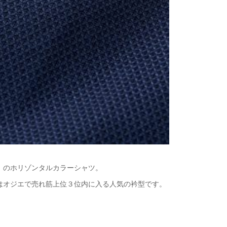
）のホリゾンタルカラーシャツ。
はオジエで売れ筋上位３位内に入る人気の衿型です。
、