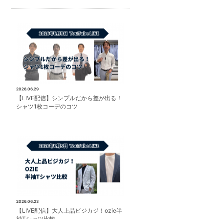
2026.06.29
【LIVE配信】シンプルだから差が出る！
シャツ1枚コーデのコツ
2026.06.23
【LIVE配信】大人上品ビジカジ！ozie半
袖Tシャツ比較