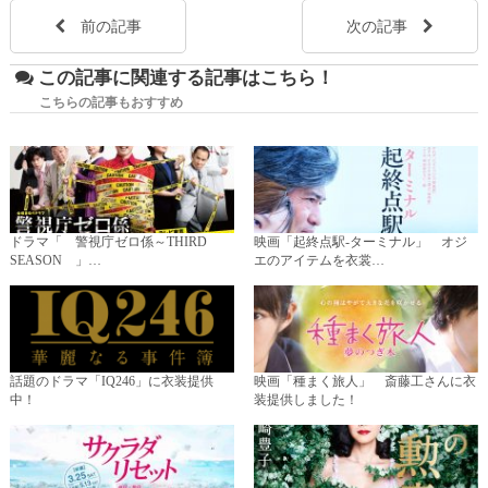
前の記事
次の記事
この記事に関連する記事はこちら！
こちらの記事もおすすめ
ドラマ「 警視庁ゼロ係～THIRD
映画「起終点駅-ターミナル」 オジ
SEASON 」…
エのアイテムを衣裳…
話題のドラマ「IQ246」に衣装提供
映画「種まく旅人」 斎藤工さんに衣
中！
装提供しました！