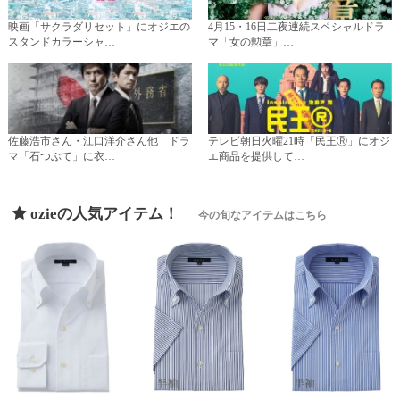
映画「サクラダリセット」にオジエの
4月15・16日二夜連続スペシャルドラ
スタンドカラーシャ…
マ「女の勲章」…
佐藤浩市さん・江口洋介さん他 ドラ
テレビ朝日火曜21時「民王Ⓡ」にオジ
マ「石つぶて」に衣…
エ商品を提供して…
ozieの人気アイテム！
今の旬なアイテムはこちら