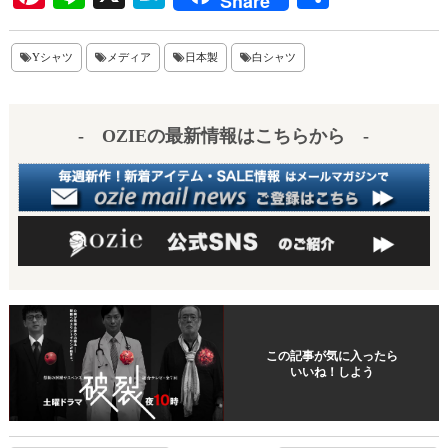
Share
nt
ne
at
有
er
en
Yシャツ
メディア
日本製
白シャツ
es
a
t
- OZIEの最新情報はこちらから -
この記事が気に入ったら
いいね！しよう