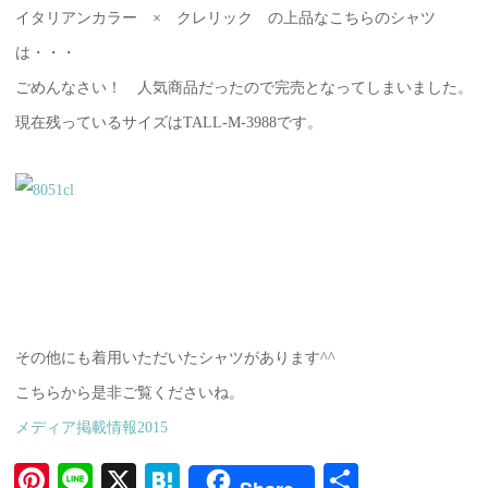
イタリアンカラー × クレリック の上品なこちらのシャツ
は・・・
ごめんなさい！ 人気商品だったので完売となってしまいました。
現在残っているサイズはTALL-M-3988です。
その他にも着用いただいたシャツがあります^^
こちらから是非ご覧くださいね。
メディア掲載情報2015
Pi
Li
X
H
共