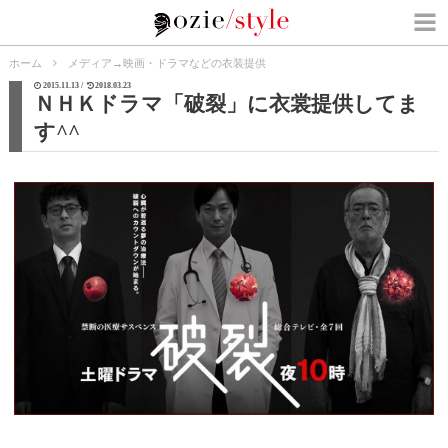
ホーム
メディア
→
映画・ドラマなどの衣装提供
2015.11.13 /
2018.03.23
ＮＨＫドラマ「破裂」に衣裳提供してま
す^^