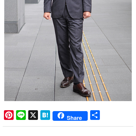
Pi
Li
X
H
共
Share
nt
ne
at
有
er
en