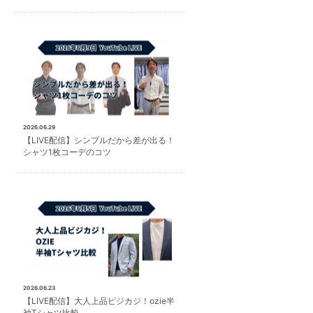
2026.06.29
【LIVE配信】シンプルだから差が出る！
シャツ1枚コーデのコツ
2026.06.23
【LIVE配信】大人上品ビジカジ！ozie半
袖Tシャツ比較