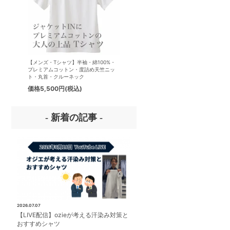
【メンズ・Tシャツ】半袖・綿100%・
【メンズ・ドレスシャツ・ワイシ
プレミアムコットン・度詰め天竺ニッ
ナチュラルフィット・アイスコッ
ト・丸首・クルーネック
プレミアムコットン・イージーケ
タリアンカラー・ボタンダウン・
価格
5,500円
(税込)
価格
8,800円
(税込)
パー・第一ボタン無し
- 新着の記事 -
2026.07.07
【LIVE配信】ozieが考える汗染み対策と
おすすめシャツ