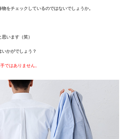
春物をチェックしているのではないでしょうか。
と思います（笑）
【メンズ・ドレスシャツ・ワイシャツ・
半袖】ナチュラルフィット・クールマッ
クス・ドライ・形態安定・オックスフォ
はいかがでしょう？
ード・イタリアンカラー・ボタンダウ
価格
7,150円
(税込)
ン・スキッパー・第一ボタン無し
厚手ではありません。