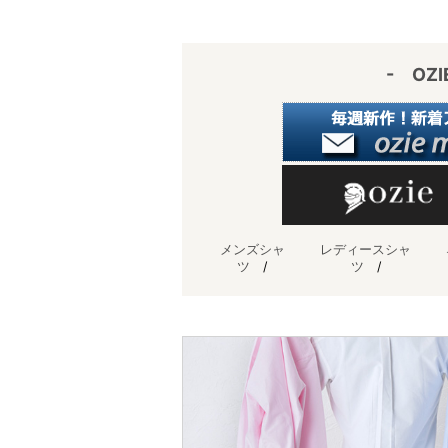
e
n
st
a
- OZ
メンズシャ
レディースシャ
ツ
/
ツ
/