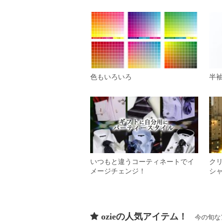
色もいろいろ
半
いつもと違うコーティネートでイ
ク
メージチェンジ！
シ
ozieの人気アイテム！
今の旬な